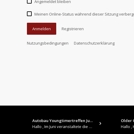
Angemeldet bleiben
Meinen Online-Status während dieser Sitzung verber
Anmelden
Registrieren
Nutzungsbedingungen
Datenschutzerklärung
Autobau Youngtimertreffen Jun…
Older C
Hallo , Im Juni veranstaltete die Autobau in Romanshorn auf ihrem Gelände ein kleines Youngtimertreffen : https://up.