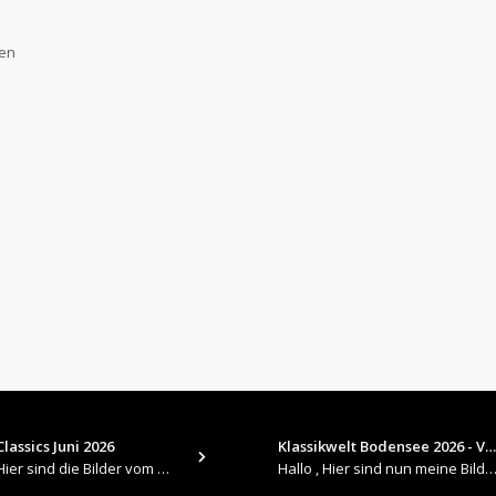
gen
lassics Juni 2026
Klassikwelt Bodensee 2026 - V…
​Hallo , Hier sind die Bilder vom Older Classics im Juni 2026 : https://up.picr.de/51155940wd.jpg https://up.pic
Hallo , Hier sind nun meine Bilder 2026er Klassikwelt Bodensee 😀 https://up.picr.de/51125547rb.jpg ht