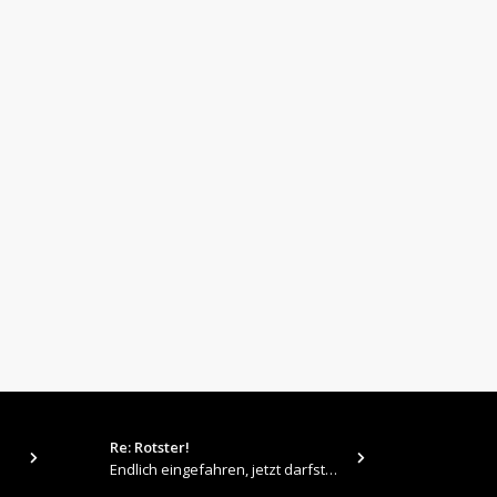
Re: Rotster!
tps://up.pi
Endlich eingefahren, jetzt darfste Vollgas geben 👍