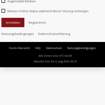
Angemeldet bleiben
Meinen Online-Status während dieser Sitzung verbergen
Anmelden
Registrieren
Nutzungsbedingungen
Datenschutzerklärung
Foren-Übersicht
FAQ
Datenschutz
Nutzungsbedingungen
Alle Zeiten sind
UTC+02:00
Aktuelle Zeit: Do 6. Aug 2026, 09:29