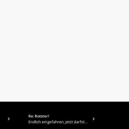
Re: Rotster!
tps://up.pi
Endlich eingefahren, jetzt darfste Vollgas geben 👍