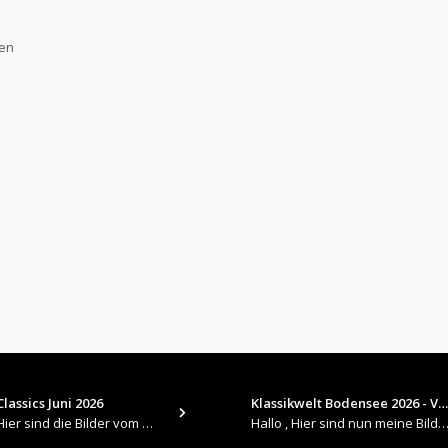
gen
lassics Juni 2026
Klassikwelt Bodensee 2026 - V…
​Hallo , Hier sind die Bilder vom Older Classics im Juni 2026 : https://up.picr.de/51155940wd.jpg https://up.pic
Hallo , Hier sind nun meine Bilder 2026er Klassikwelt Bodensee 😀 https://up.picr.de/51125547rb.jpg ht