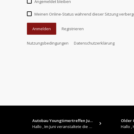
Angemeldet bleiben
Meinen Online-Status während dieser Sitzung verber
Anmelden
Registrieren
Nutzungsbedingungen
Datenschutzerklärung
Autobau Youngtimertreffen Jun…
Older C
Hallo , Im Juni veranstaltete die Autobau in Romanshorn auf ihrem Gelände ein kleines Youngtimertreffen : https://up.