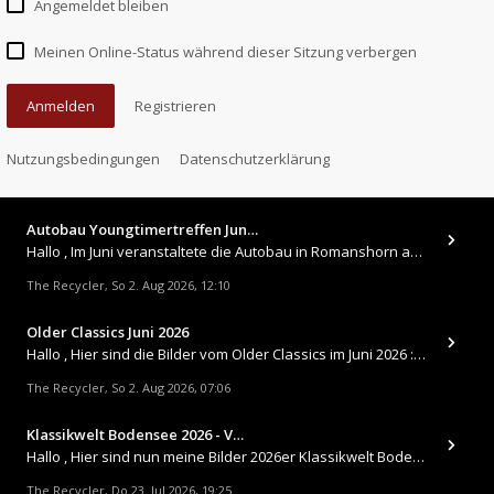
Angemeldet bleiben
Meinen Online-Status während dieser Sitzung verbergen
Anmelden
Registrieren
Nutzungsbedingungen
Datenschutzerklärung
Autobau Youngtimertreffen Jun…
Hallo , Im Juni veranstaltete die Autobau in Romanshorn auf ihrem Gelände ein kleines Youngtimertreffen : https://up.
The Recycler
So 2. Aug 2026, 12:10
,
Older Classics Juni 2026
​Hallo , Hier sind die Bilder vom Older Classics im Juni 2026 : https://up.picr.de/51155940wd.jpg https://up.pic
The Recycler
So 2. Aug 2026, 07:06
,
Klassikwelt Bodensee 2026 - V…
Hallo , Hier sind nun meine Bilder 2026er Klassikwelt Bodensee 😀 https://up.picr.de/51125547rb.jpg https://up.pi
The Recycler
Do 23. Jul 2026, 19:25
,