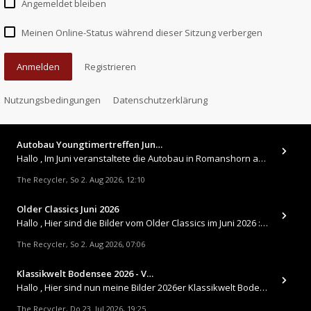
Angemeldet bleiben
Meinen Online-Status während dieser Sitzung verbergen
Anmelden
Registrieren
Nutzungsbedingungen
Datenschutzerklärung
Autobau Youngtimertreffen Jun…
Hallo , Im Juni veranstaltete die Autobau in Romanshorn auf ihrem Gelände ein kleines Youngtimertreffen : https://up.
The Recycler
So 2. Aug 2026, 12:10
,
Older Classics Juni 2026
​Hallo , Hier sind die Bilder vom Older Classics im Juni 2026 : https://up.picr.de/51155940wd.jpg https://up.pic
The Recycler
So 2. Aug 2026, 07:06
,
Klassikwelt Bodensee 2026 - V…
Hallo , Hier sind nun meine Bilder 2026er Klassikwelt Bodensee 😀 https://up.picr.de/51125547rb.jpg https://up.pi
The Recycler
Do 23. Jul 2026, 19:25
,