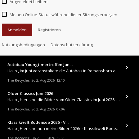
Angemeldet bleiben
Meinen Online-Status während dieser Sitzung verbergen
Anmelden
Registrieren
Nutzungsbedingungen
Datenschutzerklärung
Autobau Youngtimertreffen Jun…
Hallo , Im Juni veranstaltete die Autobau in Romanshorn auf ihrem Gelände ein kleines Youngtimertreffen : https://up.
The Recycler
So 2. Aug 2026, 12:10
,
Older Classics Juni 2026
​Hallo , Hier sind die Bilder vom Older Classics im Juni 2026 : https://up.picr.de/51155940wd.jpg https://up.pic
The Recycler
So 2. Aug 2026, 07:06
,
Klassikwelt Bodensee 2026 - V…
Hallo , Hier sind nun meine Bilder 2026er Klassikwelt Bodensee 😀 https://up.picr.de/51125547rb.jpg https://up.pi
The Recycler
Do 23. Jul 2026, 19:25
,