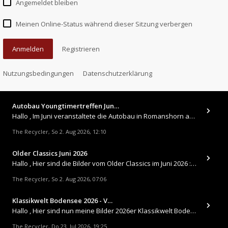
Angemeldet bleiben
Meinen Online-Status während dieser Sitzung verbergen
Anmelden
Registrieren
Nutzungsbedingungen
Datenschutzerklärung
Autobau Youngtimertreffen Jun…
Hallo , Im Juni veranstaltete die Autobau in Romanshorn auf ihrem Gelände ein kleines Youngtimertreffen : https://up.
The Recycler
So 2. Aug 2026, 12:10
,
Older Classics Juni 2026
​Hallo , Hier sind die Bilder vom Older Classics im Juni 2026 : https://up.picr.de/51155940wd.jpg https://up.pic
The Recycler
So 2. Aug 2026, 07:06
,
Klassikwelt Bodensee 2026 - V…
Hallo , Hier sind nun meine Bilder 2026er Klassikwelt Bodensee 😀 https://up.picr.de/51125547rb.jpg https://up.pi
The Recycler
Do 23. Jul 2026, 19:25
,