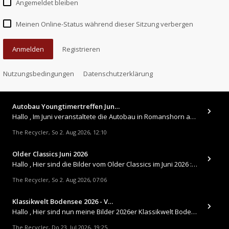
Angemeldet bleiben
Meinen Online-Status während dieser Sitzung verbergen
Anmelden
Registrieren
Nutzungsbedingungen
Datenschutzerklärung
Autobau Youngtimertreffen Jun…
Hallo , Im Juni veranstaltete die Autobau in Romanshorn auf ihrem Gelände ein kleines Youngtimertreffen : https://up.
The Recycler
So 2. Aug 2026, 12:10
,
Older Classics Juni 2026
​Hallo , Hier sind die Bilder vom Older Classics im Juni 2026 : https://up.picr.de/51155940wd.jpg https://up.pic
The Recycler
So 2. Aug 2026, 07:06
,
Klassikwelt Bodensee 2026 - V…
Hallo , Hier sind nun meine Bilder 2026er Klassikwelt Bodensee 😀 https://up.picr.de/51125547rb.jpg https://up.pi
The Recycler
Do 23. Jul 2026, 19:25
,