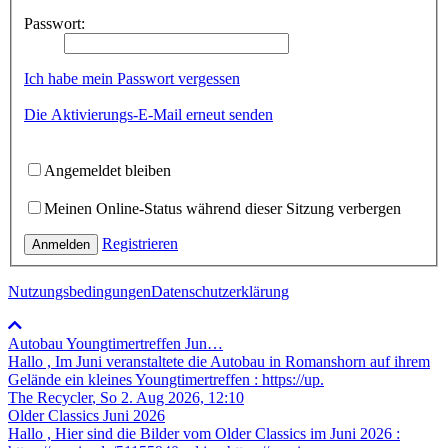
Passwort:
Ich habe mein Passwort vergessen
Die Aktivierungs-E-Mail erneut senden
Angemeldet bleiben
Meinen Online-Status während dieser Sitzung verbergen
Registrieren
Anmelden
Nutzungsbedingungen
Datenschutzerklärung
Autobau Youngtimertreffen Jun…
Hallo , Im Juni veranstaltete die Autobau in Romanshorn auf ihrem
Gelände ein kleines Youngtimertreffen : https://up.
The Recycler
,
So 2. Aug 2026, 12:10
Older Classics Juni 2026
​Hallo , Hier sind die Bilder vom Older Classics im Juni 2026 :