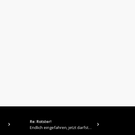
Re: Rotster!
tps://up.pi
Endlich eingefahren, jetzt darfste Vollgas geben 👍