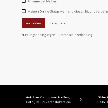
Angemeldet bleiben
Meinen Online-Status während dieser Sitzung verber
Anmelden
Registrieren
Nutzungsbedingungen
Datenschutzerklärung
Autobau Youngtimertreffen Jun…
Older C
Hallo , Im Juni veranstaltete die Autobau in Romanshorn auf ihrem Gelände ein kleines Youngtimertreffen : https://up.