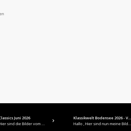
gen
lassics Juni 2026
Klassikwelt Bodensee 2026 - V…
​Hallo , Hier sind die Bilder vom Older Classics im Juni 2026 : https://up.picr.de/51155940wd.jpg https://up.pic
Hallo , Hier sind nun meine Bilder 2026er Klassikwelt Bodensee 😀 https://up.picr.de/51125547rb.jpg ht