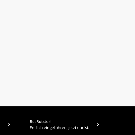
Re: Rotster!
tps://up.pi
Endlich eingefahren, jetzt darfste Vollgas geben 👍