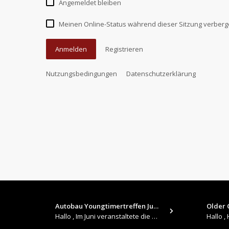
Angemeldet bleiben
Meinen Online-Status während dieser Sitzung verber
Anmelden
Registrieren
Nutzungsbedingungen
Datenschutzerklärung
Autobau Youngtimertreffen Jun…
Older C
Hallo , Im Juni veranstaltete die Autobau in Romanshorn auf ihrem Gelände ein kleines Youngtimertreffen : https://up.