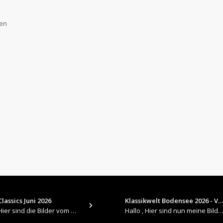
gen
lassics Juni 2026
Klassikwelt Bodensee 2026 - V…
​Hallo , Hier sind die Bilder vom Older Classics im Juni 2026 : https://up.picr.de/51155940wd.jpg https://up.pic
Hallo , Hier sind nun meine Bilder 2026er Klassikwelt Bodensee 😀 https://up.picr.de/51125547rb.jpg ht