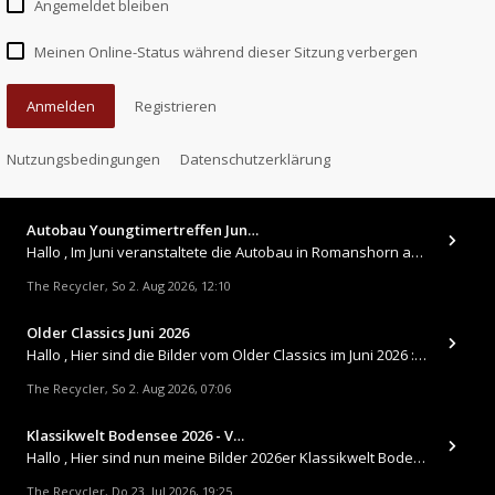
Angemeldet bleiben
Meinen Online-Status während dieser Sitzung verbergen
Anmelden
Registrieren
Nutzungsbedingungen
Datenschutzerklärung
Autobau Youngtimertreffen Jun…
Hallo , Im Juni veranstaltete die Autobau in Romanshorn auf ihrem Gelände ein kleines Youngtimertreffen : https://up.
The Recycler
So 2. Aug 2026, 12:10
,
Older Classics Juni 2026
​Hallo , Hier sind die Bilder vom Older Classics im Juni 2026 : https://up.picr.de/51155940wd.jpg https://up.pic
The Recycler
So 2. Aug 2026, 07:06
,
Klassikwelt Bodensee 2026 - V…
Hallo , Hier sind nun meine Bilder 2026er Klassikwelt Bodensee 😀 https://up.picr.de/51125547rb.jpg https://up.pi
The Recycler
Do 23. Jul 2026, 19:25
,