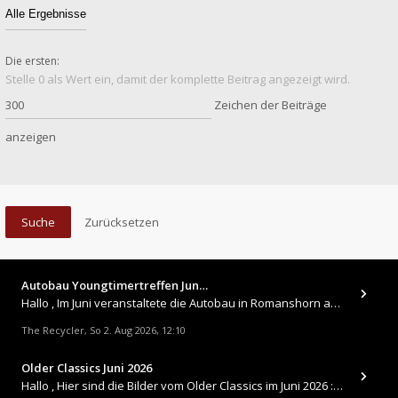
Die ersten:
Stelle 0 als Wert ein, damit der komplette Beitrag angezeigt wird.
Zeichen der Beiträge
anzeigen
Autobau Youngtimertreffen Jun…
Hallo , Im Juni veranstaltete die Autobau in Romanshorn auf ihrem Gelände ein kleines Youngtimertreffen : https://up.
The Recycler
So 2. Aug 2026, 12:10
,
Older Classics Juni 2026
​Hallo , Hier sind die Bilder vom Older Classics im Juni 2026 : https://up.picr.de/51155940wd.jpg https://up.pic