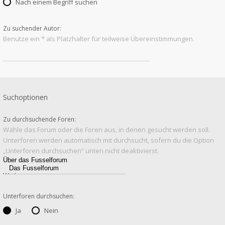
Nach einem Begriff suchen
Zu suchender Autor:
Benutze ein * als Platzhalter für teilweise Übereinstimmungen.
Suchoptionen
Zu durchsuchende Foren:
Wähle das Forum oder die Foren aus, in denen gesucht werden soll.
Unterforen werden automatisch mit durchsucht, sofern du die Option
„Unterforen durchsuchen“ unten nicht deaktivierst.
Unterforen durchsuchen:
Ja
Nein