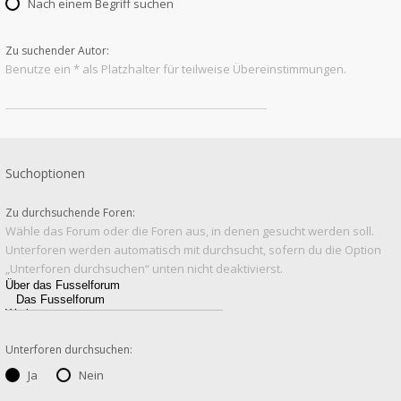
Nach einem Begriff suchen
Zu suchender Autor:
Benutze ein * als Platzhalter für teilweise Übereinstimmungen.
Suchoptionen
Zu durchsuchende Foren:
Wähle das Forum oder die Foren aus, in denen gesucht werden soll.
Unterforen werden automatisch mit durchsucht, sofern du die Option
„Unterforen durchsuchen“ unten nicht deaktivierst.
Unterforen durchsuchen:
Ja
Nein