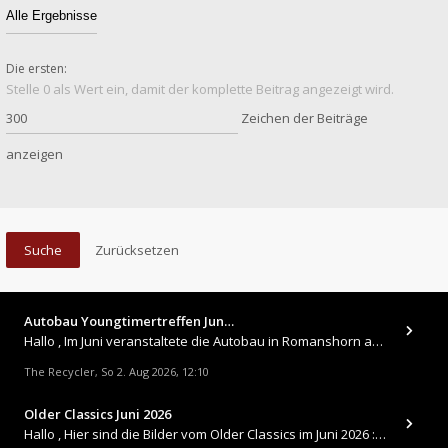
Die ersten:
Stelle 0 als Wert ein, damit der komplette Beitrag angezeigt wird.
Zeichen der Beiträge
anzeigen
Autobau Youngtimertreffen Jun…
Hallo , Im Juni veranstaltete die Autobau in Romanshorn auf ihrem Gelände ein kleines Youngtimertreffen : https://up.
The Recycler
So 2. Aug 2026, 12:10
,
Older Classics Juni 2026
​Hallo , Hier sind die Bilder vom Older Classics im Juni 2026 : https://up.picr.de/51155940wd.jpg https://up.pic