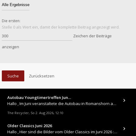
Die ersten:
Stelle 0 als Wert ein, damit der komplette Beitrag angezeigt wird.
Zeichen der Beiträge
anzeigen
Autobau Youngtimertreffen Jun…
Hallo , Im Juni veranstaltete die Autobau in Romanshorn auf ihrem Gelände ein kleines Youngtimertreffen : https://up.
The Recycler
So 2. Aug 2026, 12:10
,
Older Classics Juni 2026
​Hallo , Hier sind die Bilder vom Older Classics im Juni 2026 : https://up.picr.de/51155940wd.jpg https://up.pic