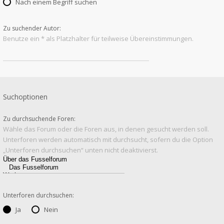
Nach einem Begriff suchen
Zu suchender Autor:
Benutze ein * als Platzhalter für teilweise Übereinstimmungen.
Suchoptionen
Zu durchsuchende Foren:
Wähle das Forum oder die Foren aus, in denen gesucht werden soll.
Unterforen werden automatisch mit durchsucht, sofern du die Option
„Unterforen durchsuchen“ unten nicht deaktivierst.
Unterforen durchsuchen:
Ja
Nein