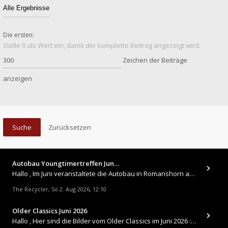
Die ersten:
Stelle 0 als Wert ein, damit der komplette Beitrag angezeigt wird.
Zeichen der Beiträge
anzeigen
Autobau Youngtimertreffen Jun…
Hallo , Im Juni veranstaltete die Autobau in Romanshorn auf ihrem Gelände ein kleines Youngtimertreffen : https://up.
The Recycler
So 2. Aug 2026, 12:10
,
Older Classics Juni 2026
​Hallo , Hier sind die Bilder vom Older Classics im Juni 2026 : https://up.picr.de/51155940wd.jpg https://up.pic