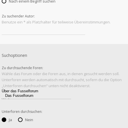
Nach einem Begriff suchen
Zu suchender Autor:
Benutze ein * als Platzhalter für teilweise Übereinstimmungen.
Suchoptionen
Zu durchsuchende Foren:
Wähle das Forum oder die Foren aus, in denen gesucht werden soll.
Unterforen werden automatisch mit durchsucht, sofern du die Option
„Unterforen durchsuchen“ unten nicht deaktivierst.
Unterforen durchsuchen:
Ja
Nein