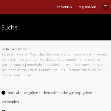
Anmelden
Registrieren
Suche
Suche nach Wörtern:
Setze ein
+
vor ein Wort, das gefunden werden muss und ein
-
vor ein
Wort, das nicht gefunden werden darf. Verwende mehrere Wörter
getrennt durch
|
innerhalb einer Klammer, wenn nur eines der Wörter
gefunden werden muss. Benutze ein * als Platzhalter für teilweise
Übereinstimmungen.
Nach allen Begriffen suchen oder Suche wie angegeben
verwenden