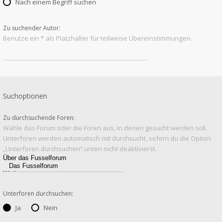
Nach einem Begriff suchen
Zu suchender Autor:
Benutze ein * als Platzhalter für teilweise Übereinstimmungen.
Suchoptionen
Zu durchsuchende Foren:
Wähle das Forum oder die Foren aus, in denen gesucht werden soll.
Unterforen werden automatisch mit durchsucht, sofern du die Option
„Unterforen durchsuchen“ unten nicht deaktivierst.
Unterforen durchsuchen:
Ja
Nein