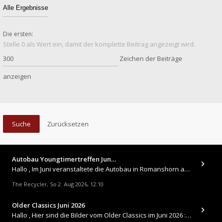
Die ersten:
Stelle 0 als Wert ein, damit der komplette Beitrag angezeigt wird.
Zeichen der Beiträge
anzeigen
Autobau Youngtimertreffen Jun…
Hallo , Im Juni veranstaltete die Autobau in Romanshorn auf ihrem Gelände ein kleines Youngtimertreffen : https://up.
The Recycler
So 2. Aug 2026, 12:10
,
Older Classics Juni 2026
​Hallo , Hier sind die Bilder vom Older Classics im Juni 2026 : https://up.picr.de/51155940wd.jpg https://up.pic