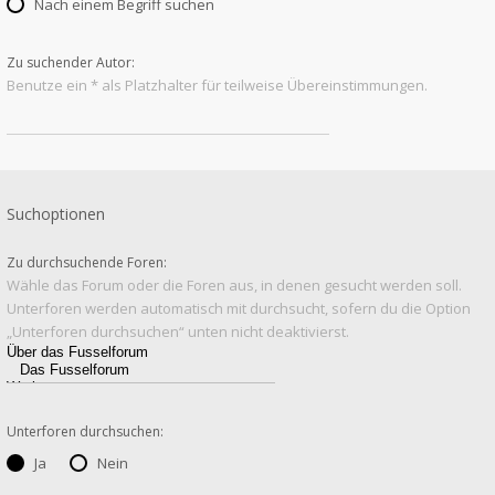
Nach einem Begriff suchen
Zu suchender Autor:
Benutze ein * als Platzhalter für teilweise Übereinstimmungen.
Suchoptionen
Zu durchsuchende Foren:
Wähle das Forum oder die Foren aus, in denen gesucht werden soll.
Unterforen werden automatisch mit durchsucht, sofern du die Option
„Unterforen durchsuchen“ unten nicht deaktivierst.
Unterforen durchsuchen:
Ja
Nein