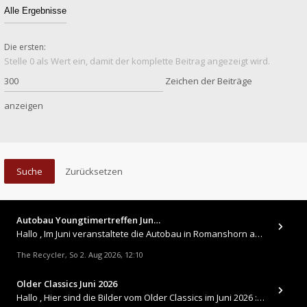
Die ersten:
Stelle 0 als Wert ein, damit der komplette Beitrag angezeigt wird.
Zeichen der Beiträge
anzeigen
Autobau Youngtimertreffen Jun…
Hallo , Im Juni veranstaltete die Autobau in Romanshorn auf ihrem Gelände ein kleines Youngtimertreffen : https://up.
The Recycler
So 2. Aug 2026, 12:10
,
Older Classics Juni 2026
​Hallo , Hier sind die Bilder vom Older Classics im Juni 2026 : https://up.picr.de/51155940wd.jpg https://up.pic