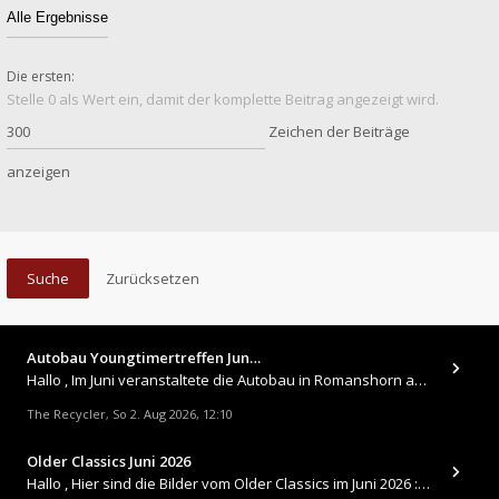
Die ersten:
Stelle 0 als Wert ein, damit der komplette Beitrag angezeigt wird.
Zeichen der Beiträge
anzeigen
Autobau Youngtimertreffen Jun…
Hallo , Im Juni veranstaltete die Autobau in Romanshorn auf ihrem Gelände ein kleines Youngtimertreffen : https://up.
The Recycler
So 2. Aug 2026, 12:10
,
Older Classics Juni 2026
​Hallo , Hier sind die Bilder vom Older Classics im Juni 2026 : https://up.picr.de/51155940wd.jpg https://up.pic