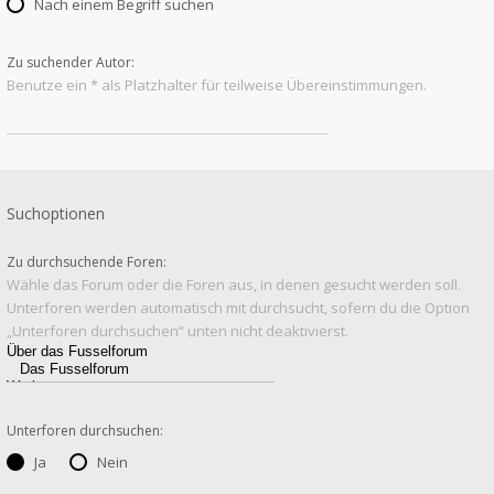
Nach einem Begriff suchen
Zu suchender Autor:
Benutze ein * als Platzhalter für teilweise Übereinstimmungen.
Suchoptionen
Zu durchsuchende Foren:
Wähle das Forum oder die Foren aus, in denen gesucht werden soll.
Unterforen werden automatisch mit durchsucht, sofern du die Option
„Unterforen durchsuchen“ unten nicht deaktivierst.
Unterforen durchsuchen:
Ja
Nein