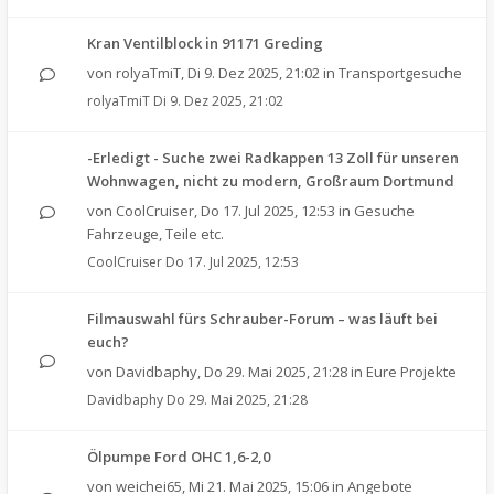
Kran Ventilblock in 91171 Greding
von
rolyaTmiT
,
Di 9. Dez 2025, 21:02
in
Transportgesuche
rolyaTmiT
Di 9. Dez 2025, 21:02
-Erledigt - Suche zwei Radkappen 13 Zoll für unseren
Wohnwagen, nicht zu modern, Großraum Dortmund
von
CoolCruiser
,
Do 17. Jul 2025, 12:53
in
Gesuche
Fahrzeuge, Teile etc.
CoolCruiser
Do 17. Jul 2025, 12:53
Filmauswahl fürs Schrauber-Forum – was läuft bei
euch?
von
Davidbaphy
,
Do 29. Mai 2025, 21:28
in
Eure Projekte
Davidbaphy
Do 29. Mai 2025, 21:28
Ölpumpe Ford OHC 1,6-2,0
von
weichei65
,
Mi 21. Mai 2025, 15:06
in
Angebote