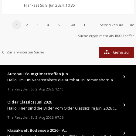
Frankass
So 9. Jun 2024, 10:35
1
2
3
4
5
…
40
Seite
1
von
40
Die
Suche ergab mehr als 1000 Treffer
Gehe zu
Zur erweiterten Suche
Autobau Youngtimertreffen Jun…
Hallo , Im Juni veranstaltete die Autobau in Romanshorn auf ihrem Gelände ein kleines Youngtimertreffen : https://up.
The Recycler
So 2. Aug 2026, 12:10
,
Older Classics Juni 2026
​Hallo , Hier sind die Bilder vom Older Classics im Juni 2026 : https://up.picr.de/51155940wd.jpg https://up.pic
The Recycler
So 2. Aug 2026, 07:06
,
Klassikwelt Bodensee 2026 - V…