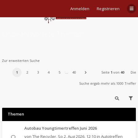
Anmelden
Registrieren
Unbeantwortete Themen
Zur erweiterten Suche
1
2
3
4
5
…
40
Seite
1
von
40
Die
Suche ergab mehr als 1000 Treffer
Themen
Autobau Youngtimertreffen Juni 2026
von
The Recycler
,
So 2. Aug 2026, 12:10
in
Autotreffen