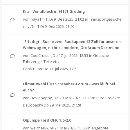
Kran Ventilblock in 91171 Greding
von
rolyaTmiT
,
Di 9. Dez 2025, 21:02
in
Transportgesuche
rolyaTmiT
Di 9. Dez 2025, 21:02
-Erledigt - Suche zwei Radkappen 13 Zoll für unseren
Wohnwagen, nicht zu modern, Großraum Dortmund
von
CoolCruiser
,
Do 17. Jul 2025, 12:53
in
Gesuche
Fahrzeuge, Teile etc.
CoolCruiser
Do 17. Jul 2025, 12:53
Filmauswahl fürs Schrauber-Forum – was läuft bei
euch?
von
Davidbaphy
,
Do 29. Mai 2025, 21:28
in
Eure Projekte
Davidbaphy
Do 29. Mai 2025, 21:28
Ölpumpe Ford OHC 1,6-2,0
von
weichei65
,
Mi 21. Mai 2025, 15:06
in
Angebote