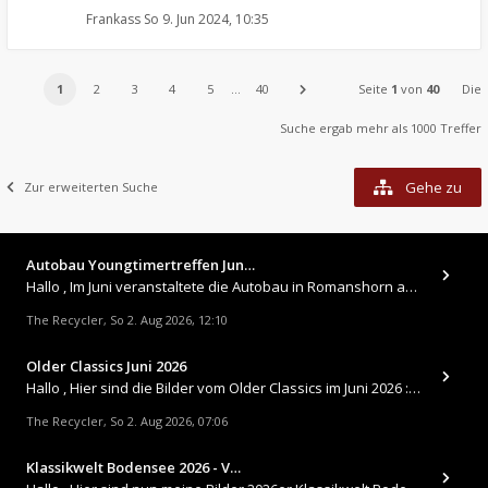
Frankass
So 9. Jun 2024, 10:35
1
2
3
4
5
…
40
Seite
1
von
40
Die
Suche ergab mehr als 1000 Treffer
Gehe zu
Zur erweiterten Suche
Autobau Youngtimertreffen Jun…
Hallo , Im Juni veranstaltete die Autobau in Romanshorn auf ihrem Gelände ein kleines Youngtimertreffen : https://up.
The Recycler
So 2. Aug 2026, 12:10
,
Older Classics Juni 2026
​Hallo , Hier sind die Bilder vom Older Classics im Juni 2026 : https://up.picr.de/51155940wd.jpg https://up.pic
The Recycler
So 2. Aug 2026, 07:06
,
Klassikwelt Bodensee 2026 - V…