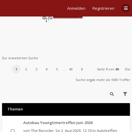
Anmelden
Registrieren
Unbeantwortete Themen
Zur erweiterten Suche
1
2
3
4
5
…
40
Seite
1
von
40
Die
Suche ergab mehr als 1000 Treffer
Themen
Autobau Youngtimertreffen Juni 2026
von
The Recycler
,
So 2. Aug 2026, 12:10
in
Autotreffen