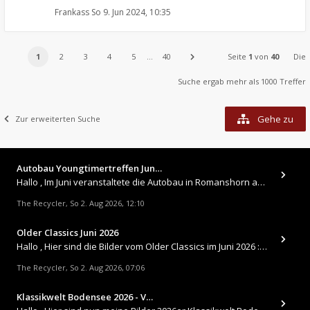
Frankass
So 9. Jun 2024, 10:35
1
2
3
4
5
…
40
Seite
1
von
40
Die
Suche ergab mehr als 1000 Treffer
Gehe zu
Zur erweiterten Suche
Autobau Youngtimertreffen Jun…
Hallo , Im Juni veranstaltete die Autobau in Romanshorn auf ihrem Gelände ein kleines Youngtimertreffen : https://up.
The Recycler
So 2. Aug 2026, 12:10
,
Older Classics Juni 2026
​Hallo , Hier sind die Bilder vom Older Classics im Juni 2026 : https://up.picr.de/51155940wd.jpg https://up.pic
The Recycler
So 2. Aug 2026, 07:06
,
Klassikwelt Bodensee 2026 - V…