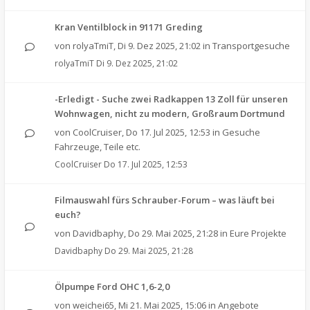
Kran Ventilblock in 91171 Greding
von
rolyaTmiT
,
Di 9. Dez 2025, 21:02
in
Transportgesuche
rolyaTmiT
Di 9. Dez 2025, 21:02
-Erledigt - Suche zwei Radkappen 13 Zoll für unseren
Wohnwagen, nicht zu modern, Großraum Dortmund
von
CoolCruiser
,
Do 17. Jul 2025, 12:53
in
Gesuche
Fahrzeuge, Teile etc.
CoolCruiser
Do 17. Jul 2025, 12:53
Filmauswahl fürs Schrauber-Forum – was läuft bei
euch?
von
Davidbaphy
,
Do 29. Mai 2025, 21:28
in
Eure Projekte
Davidbaphy
Do 29. Mai 2025, 21:28
Ölpumpe Ford OHC 1,6-2,0
von
weichei65
,
Mi 21. Mai 2025, 15:06
in
Angebote