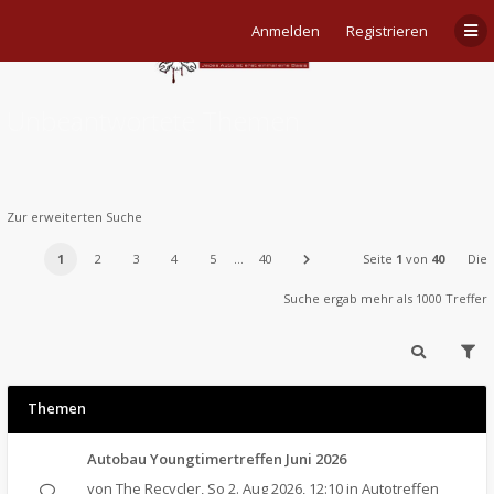
Anmelden
Registrieren
Unbeantwortete Themen
Zur erweiterten Suche
1
2
3
4
5
…
40
Seite
1
von
40
Die
Suche ergab mehr als 1000 Treffer
Themen
Autobau Youngtimertreffen Juni 2026
von
The Recycler
,
So 2. Aug 2026, 12:10
in
Autotreffen