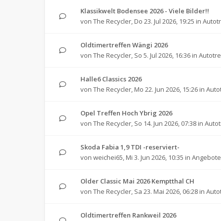
Klassikwelt Bodensee 2026 - Viele Bilder!!
von
The Recycler
,
Do 23. Jul 2026, 19:25
in
Autot
Oldtimertreffen Wängi 2026
von
The Recycler
,
So 5. Jul 2026, 16:36
in
Autotre
Halle6 Classics 2026
von
The Recycler
,
Mo 22. Jun 2026, 15:26
in
Auto
Opel Treffen Hoch Ybrig 2026
von
The Recycler
,
So 14. Jun 2026, 07:38
in
Autot
Skoda Fabia 1,9 TDI -reserviert-
von
weichei65
,
Mi 3. Jun 2026, 10:35
in
Angebote 
Older Classic Mai 2026 Kemptthal CH
von
The Recycler
,
Sa 23. Mai 2026, 06:28
in
Auto
Oldtimertreffen Rankweil 2026