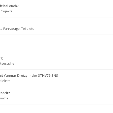
ft bei euch?
Projekte
e Fahrzeuge, Teile etc.
rg
rtgesuche
mit Yanmar Dreizylinder 3TNV76-SNS
ileliste
Dobritz
suche