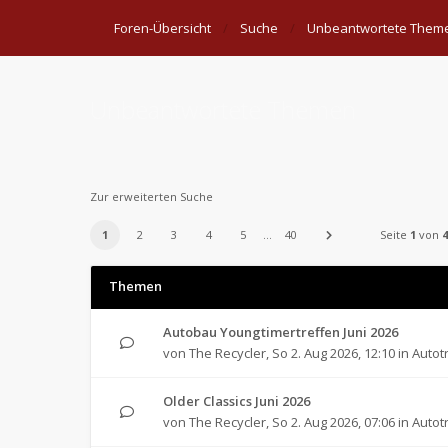
Foren-Übersicht
Suche
Unbeantwortete Them
Unbeantwortete Themen
Zur erweiterten Suche
1
2
3
4
5
…
40
Seite
1
von
4
Themen
Autobau Youngtimertreffen Juni 2026
von
The Recycler
,
So 2. Aug 2026, 12:10
in
Autot
Older Classics Juni 2026
von
The Recycler
,
So 2. Aug 2026, 07:06
in
Autot