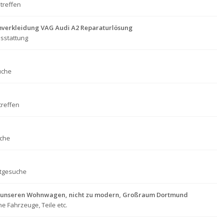
treffen
verkleidung VAG Audi A2 Reparaturlösung
sstattung
uche
treffen
che
tgesuche
für unseren Wohnwagen, nicht zu modern, Großraum Dortmund
e Fahrzeuge, Teile etc.