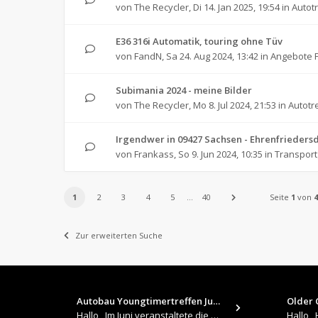
von
The Recycler
,
Di 14. Jan 2025, 19:54
in
Autot
E36 316i Automatik, touring ohne Tüv
von
FandN
,
Sa 24. Aug 2024, 13:42
in
Angebote F
Subimania 2024 - meine Bilder
von
The Recycler
,
Mo 8. Jul 2024, 21:53
in
Autotr
Irgendwer in 09427 Sachsen - Ehrenfrieders
von
Frankass
,
So 9. Jun 2024, 10:35
in
Transpor
1
2
3
4
5
…
40
Seite
1
von
4
Zur erweiterten Suche
Autobau Youngtimertreffen Jun…
Older C
Hallo , Im Juni veranstaltete die Autobau in Romanshorn auf ihrem Gelände ein kleines Youngtimertreffen : https://up.