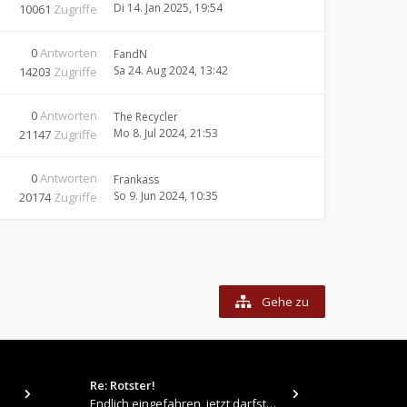
Di 14. Jan 2025, 19:54
10061
Zugriffe
0
Antworten
FandN
Sa 24. Aug 2024, 13:42
14203
Zugriffe
0
Antworten
The Recycler
Mo 8. Jul 2024, 21:53
21147
Zugriffe
0
Antworten
Frankass
So 9. Jun 2024, 10:35
20174
Zugriffe
Gehe zu
Re: Rotster!
tps://up.pi
Endlich eingefahren, jetzt darfste Vollgas geben 👍