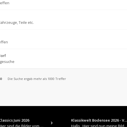
reffen
ahrzeuge, Teile etc.
effen
dorf
tgesuche
0
Die Suche ergab mehr als 1000 Treffer
lassics Juni 2026
Klassikwelt Bodensee 2026 - V…
​Hallo , Hier sind die Bilder vom Older Classics im Juni 2026 : https://up.picr.de/51155940wd.jpg https://up.pic
Hallo , Hier sind nun meine Bilder 2026er Klassikwelt Bodensee 😀 https://up.picr.de/51125547rb.jpg ht