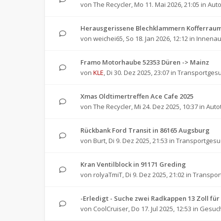
von
The Recycler
,
Mo 11. Mai 2026, 21:05
in
Auto
Herausgerissene Blechklammern Kofferraum
von
weichei65
,
So 18. Jan 2026, 12:12
in
Innenau
Framo Motorhaube 52353 Düren -> Mainz
von
KLE
,
Di 30. Dez 2025, 23:07
in
Transportges
Xmas Oldtimertreffen Ace Cafe 2025
von
The Recycler
,
Mi 24. Dez 2025, 10:37
in
Auto
Rückbank Ford Transit in 86165 Augsburg
von
Burt
,
Di 9. Dez 2025, 21:53
in
Transportgesu
Kran Ventilblock in 91171 Greding
von
rolyaTmiT
,
Di 9. Dez 2025, 21:02
in
Transpor
-Erledigt - Suche zwei Radkappen 13 Zoll 
von
CoolCruiser
,
Do 17. Jul 2025, 12:53
in
Gesuch