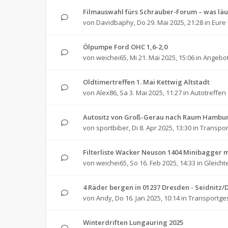
Filmauswahl fürs Schrauber-Forum – was läu
von
Davidbaphy
,
Do 29. Mai 2025, 21:28
in
Eure 
Ölpumpe Ford OHC 1,6-2,0
von
weichei65
,
Mi 21. Mai 2025, 15:06
in
Angebot
Oldtimertreffen 1. Mai Kettwig Altstadt
von
Alex86
,
Sa 3. Mai 2025, 11:27
in
Autotreffen
Autositz von Groß-Gerau nach Raum Hambu
von
sportbiber
,
Di 8. Apr 2025, 13:30
in
Transpo
Filterliste Wacker Neuson 1404 Minibagger 
von
weichei65
,
So 16. Feb 2025, 14:33
in
Gleichte
4 Räder bergen in 01237 Dresden - Seidnitz/
von
Andy
,
Do 16. Jan 2025, 10:14
in
Transportge
Winterdriften Lungauring 2025