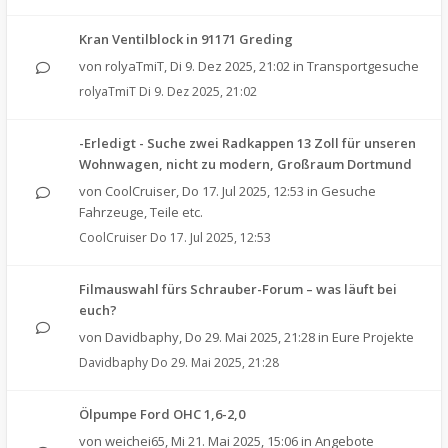
Kran Ventilblock in 91171 Greding
von
rolyaTmiT
,
Di 9. Dez 2025, 21:02
in
Transportgesuche
rolyaTmiT
Di 9. Dez 2025, 21:02
-Erledigt - Suche zwei Radkappen 13 Zoll für unseren
Wohnwagen, nicht zu modern, Großraum Dortmund
von
CoolCruiser
,
Do 17. Jul 2025, 12:53
in
Gesuche
Fahrzeuge, Teile etc.
CoolCruiser
Do 17. Jul 2025, 12:53
Filmauswahl fürs Schrauber-Forum – was läuft bei
euch?
von
Davidbaphy
,
Do 29. Mai 2025, 21:28
in
Eure Projekte
Davidbaphy
Do 29. Mai 2025, 21:28
Ölpumpe Ford OHC 1,6-2,0
von
weichei65
,
Mi 21. Mai 2025, 15:06
in
Angebote