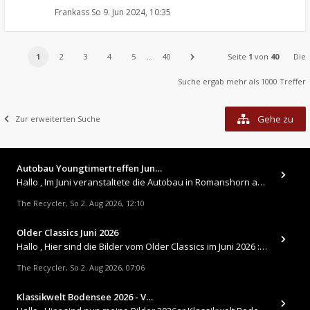
Frankass
So 9. Jun 2024, 10:35
1
2
3
4
5
…
40
Seite
1
von
40
Die
Suche ergab mehr als 1000 Treffer
Gehe zu
Zur erweiterten Suche
Autobau Youngtimertreffen Jun…
Hallo , Im Juni veranstaltete die Autobau in Romanshorn auf ihrem Gelände ein kleines Youngtimertreffen : https://up.
The Recycler
So 2. Aug 2026, 12:10
,
Older Classics Juni 2026
​Hallo , Hier sind die Bilder vom Older Classics im Juni 2026 : https://up.picr.de/51155940wd.jpg https://up.pic
The Recycler
So 2. Aug 2026, 07:06
,
Klassikwelt Bodensee 2026 - V…