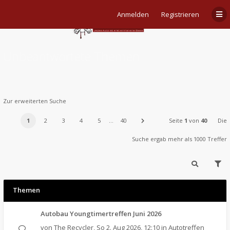
Anmelden
Registrieren
Unbeantwortete Themen
Zur erweiterten Suche
1
2
3
4
5
…
40
Seite
1
von
40
Die
Suche ergab mehr als 1000 Treffer
Themen
Autobau Youngtimertreffen Juni 2026
von
The Recycler
,
So 2. Aug 2026, 12:10
in
Autotreffen