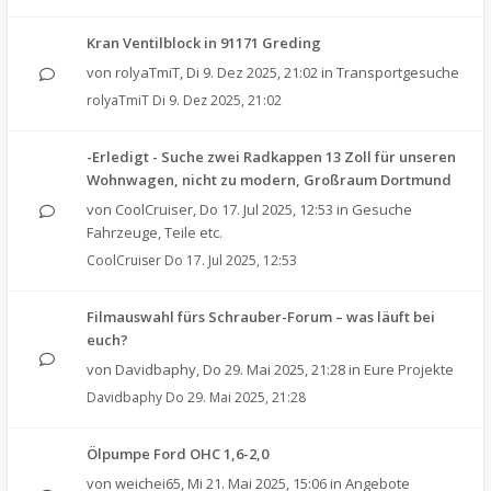
Kran Ventilblock in 91171 Greding
von
rolyaTmiT
,
Di 9. Dez 2025, 21:02
in
Transportgesuche
rolyaTmiT
Di 9. Dez 2025, 21:02
-Erledigt - Suche zwei Radkappen 13 Zoll für unseren
Wohnwagen, nicht zu modern, Großraum Dortmund
von
CoolCruiser
,
Do 17. Jul 2025, 12:53
in
Gesuche
Fahrzeuge, Teile etc.
CoolCruiser
Do 17. Jul 2025, 12:53
Filmauswahl fürs Schrauber-Forum – was läuft bei
euch?
von
Davidbaphy
,
Do 29. Mai 2025, 21:28
in
Eure Projekte
Davidbaphy
Do 29. Mai 2025, 21:28
Ölpumpe Ford OHC 1,6-2,0
von
weichei65
,
Mi 21. Mai 2025, 15:06
in
Angebote