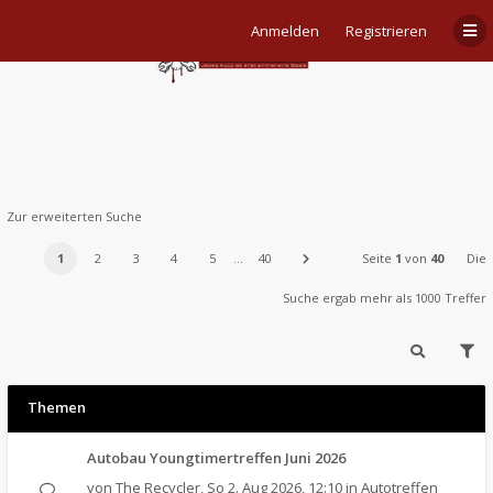
Anmelden
Registrieren
Unbeantwortete Themen
Zur erweiterten Suche
1
2
3
4
5
…
40
Seite
1
von
40
Die
Suche ergab mehr als 1000 Treffer
Themen
Autobau Youngtimertreffen Juni 2026
von
The Recycler
,
So 2. Aug 2026, 12:10
in
Autotreffen