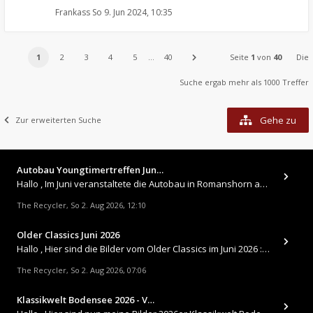
Frankass
So 9. Jun 2024, 10:35
1
2
3
4
5
…
40
Seite
1
von
40
Die
Suche ergab mehr als 1000 Treffer
Gehe zu
Zur erweiterten Suche
Autobau Youngtimertreffen Jun…
Hallo , Im Juni veranstaltete die Autobau in Romanshorn auf ihrem Gelände ein kleines Youngtimertreffen : https://up.
The Recycler
So 2. Aug 2026, 12:10
,
Older Classics Juni 2026
​Hallo , Hier sind die Bilder vom Older Classics im Juni 2026 : https://up.picr.de/51155940wd.jpg https://up.pic
The Recycler
So 2. Aug 2026, 07:06
,
Klassikwelt Bodensee 2026 - V…