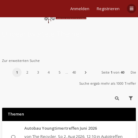
Anmelden
Registrieren
Unbeantwortete Themen
Zur erweiterten Suche
1
2
3
4
5
…
40
Seite
1
von
40
Die
Suche ergab mehr als 1000 Treffer
Themen
Autobau Youngtimertreffen Juni 2026
von
The Recycler
,
So 2. Aug 2026, 12:10
in
Autotreffen