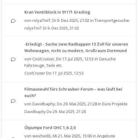
Kran Ventilblock in 91171 Greding
von
rolyaTmiT
,
Di 9. Dez 2025, 21:02
in
Transportgesuche
rolyaTmiT
Di 9. Dez 2025, 21:02
-Erledigt - Suche zwei Radkappen 13 Zoll für unseren
Wohnwagen, nicht zu modern, Großraum Dortmund
von
CoolCruiser
,
Do 17. Jul 2025, 12:53
in
Gesuche
Fahrzeuge, Teile etc.
CoolCruiser
Do 17. Jul 2025, 12:53
Filmauswahl fürs Schrauber-Forum – was läuft bei
euch?
von
Davidbaphy
,
Do 29. Mai 2025, 21:28
in
Eure Projekte
Davidbaphy
Do 29. Mai 2025, 21:28
Ölpumpe Ford OHC 1,6-2,0
von
weichei65
,
Mi 21. Mai 2025, 15:06
in
Angebote