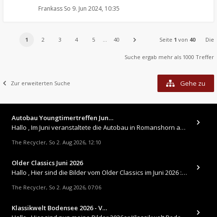
Frankass
So 9. Jun 2024, 10:35
1
2
3
4
5
…
40
Seite
1
von
40
Die
Suche ergab mehr als 1000 Treffer
Gehe zu
Zur erweiterten Suche
Autobau Youngtimertreffen Jun…
Hallo , Im Juni veranstaltete die Autobau in Romanshorn auf ihrem Gelände ein kleines Youngtimertreffen : https://up.
The Recycler
So 2. Aug 2026, 12:10
,
Older Classics Juni 2026
​Hallo , Hier sind die Bilder vom Older Classics im Juni 2026 : https://up.picr.de/51155940wd.jpg https://up.pic
The Recycler
So 2. Aug 2026, 07:06
,
Klassikwelt Bodensee 2026 - V…