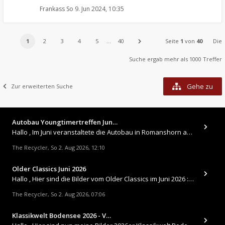
Frankass
So 9. Jun 2024, 10:35
1
2
3
4
5
…
40
Seite
1
von
40
Die
Suche ergab mehr als 1000 Treffer
Gehe zu
Zur erweiterten Suche
Autobau Youngtimertreffen Jun…
Hallo , Im Juni veranstaltete die Autobau in Romanshorn auf ihrem Gelände ein kleines Youngtimertreffen : https://up.
The Recycler
So 2. Aug 2026, 12:10
,
Older Classics Juni 2026
​Hallo , Hier sind die Bilder vom Older Classics im Juni 2026 : https://up.picr.de/51155940wd.jpg https://up.pic
The Recycler
So 2. Aug 2026, 07:06
,
Klassikwelt Bodensee 2026 - V…