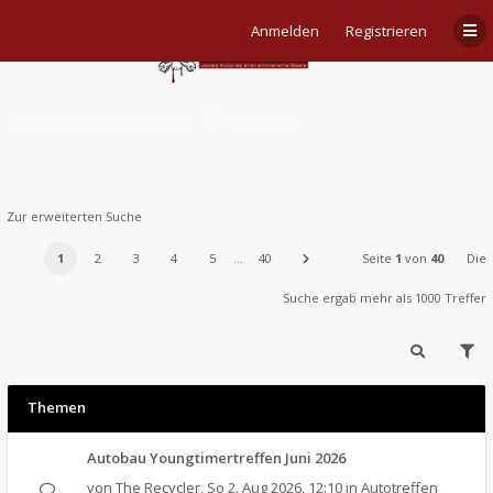
Anmelden
Registrieren
Unbeantwortete Themen
Zur erweiterten Suche
1
2
3
4
5
…
40
Seite
1
von
40
Die
Suche ergab mehr als 1000 Treffer
Themen
Autobau Youngtimertreffen Juni 2026
von
The Recycler
,
So 2. Aug 2026, 12:10
in
Autotreffen