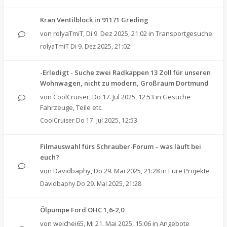
Kran Ventilblock in 91171 Greding
von
rolyaTmiT
,
Di 9. Dez 2025, 21:02
in
Transportgesuche
rolyaTmiT
Di 9. Dez 2025, 21:02
-Erledigt - Suche zwei Radkappen 13 Zoll für unseren
Wohnwagen, nicht zu modern, Großraum Dortmund
von
CoolCruiser
,
Do 17. Jul 2025, 12:53
in
Gesuche
Fahrzeuge, Teile etc.
CoolCruiser
Do 17. Jul 2025, 12:53
Filmauswahl fürs Schrauber-Forum – was läuft bei
euch?
von
Davidbaphy
,
Do 29. Mai 2025, 21:28
in
Eure Projekte
Davidbaphy
Do 29. Mai 2025, 21:28
Ölpumpe Ford OHC 1,6-2,0
von
weichei65
,
Mi 21. Mai 2025, 15:06
in
Angebote