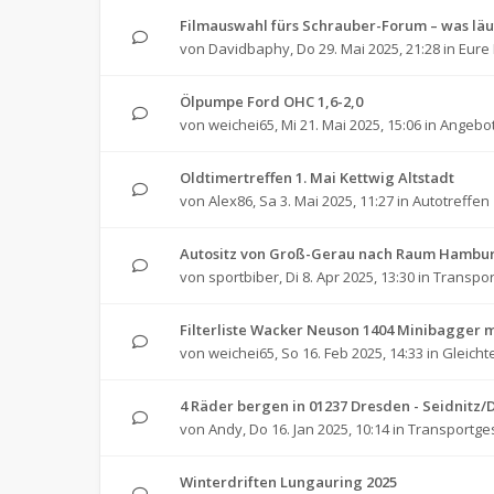
Filmauswahl fürs Schrauber-Forum – was läu
von
Davidbaphy
,
Do 29. Mai 2025, 21:28
in
Eure 
Ölpumpe Ford OHC 1,6-2,0
von
weichei65
,
Mi 21. Mai 2025, 15:06
in
Angebot
Oldtimertreffen 1. Mai Kettwig Altstadt
von
Alex86
,
Sa 3. Mai 2025, 11:27
in
Autotreffen
Autositz von Groß-Gerau nach Raum Hambu
von
sportbiber
,
Di 8. Apr 2025, 13:30
in
Transpo
Filterliste Wacker Neuson 1404 Minibagger 
von
weichei65
,
So 16. Feb 2025, 14:33
in
Gleichte
4 Räder bergen in 01237 Dresden - Seidnitz/
von
Andy
,
Do 16. Jan 2025, 10:14
in
Transportge
Winterdriften Lungauring 2025