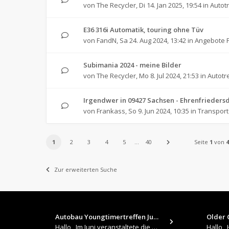
von
The Recycler
,
Di 14. Jan 2025, 19:54
in
Autot
E36 316i Automatik, touring ohne Tüv
von
FandN
,
Sa 24. Aug 2024, 13:42
in
Angebote F
Subimania 2024 - meine Bilder
von
The Recycler
,
Mo 8. Jul 2024, 21:53
in
Autotr
Irgendwer in 09427 Sachsen - Ehrenfrieders
von
Frankass
,
So 9. Jun 2024, 10:35
in
Transpor
1
2
3
4
5
…
40
Seite
1
von
4
Zur erweiterten Suche
Autobau Youngtimertreffen Jun…
Older C
Hallo , Im Juni veranstaltete die Autobau in Romanshorn auf ihrem Gelände ein kleines Youngtimertreffen : https://up.