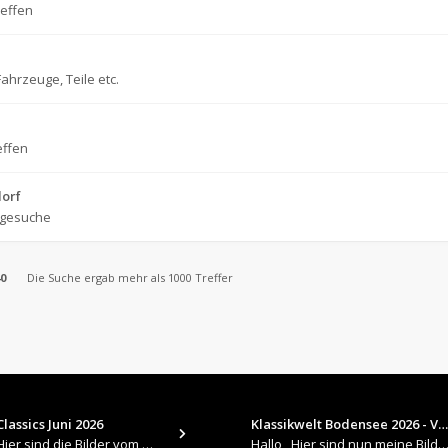
reffen
ahrzeuge, Teile etc.
effen
dorf
tgesuche
0
Die Suche ergab mehr als 1000 Treffer
lassics Juni 2026
Klassikwelt Bodensee 2026 - V…
​Hallo , Hier sind die Bilder vom Older Classics im Juni 2026 : https://up.picr.de/51155940wd.jpg https://up.pic
Hallo , Hier sind nun meine Bilder 2026er Klassikwelt Bodensee 😀 https://up.picr.de/51125547rb.jpg ht