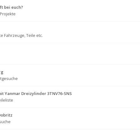
ft bei euch?
Projekte
e Fahrzeuge, Teile etc.
rg
rtgesuche
mit Yanmar Dreizylinder 3TNV76-SNS
ileliste
Dobritz
suche