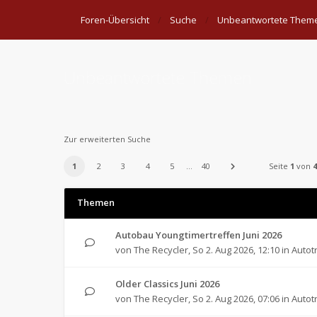
Foren-Übersicht
Suche
Unbeantwortete Them
Unbeantwortete Themen
Zur erweiterten Suche
1
2
3
4
5
…
40
Seite
1
von
4
Themen
Autobau Youngtimertreffen Juni 2026
von
The Recycler
,
So 2. Aug 2026, 12:10
in
Autot
Older Classics Juni 2026
von
The Recycler
,
So 2. Aug 2026, 07:06
in
Autot