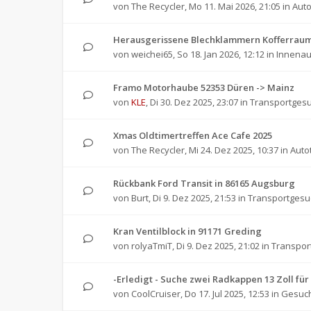
von
The Recycler
,
Mo 11. Mai 2026, 21:05
in
Auto
Herausgerissene Blechklammern Kofferraum
von
weichei65
,
So 18. Jan 2026, 12:12
in
Innenau
Framo Motorhaube 52353 Düren -> Mainz
von
KLE
,
Di 30. Dez 2025, 23:07
in
Transportges
Xmas Oldtimertreffen Ace Cafe 2025
von
The Recycler
,
Mi 24. Dez 2025, 10:37
in
Auto
Rückbank Ford Transit in 86165 Augsburg
von
Burt
,
Di 9. Dez 2025, 21:53
in
Transportgesu
Kran Ventilblock in 91171 Greding
von
rolyaTmiT
,
Di 9. Dez 2025, 21:02
in
Transpor
-Erledigt - Suche zwei Radkappen 13 Zoll 
von
CoolCruiser
,
Do 17. Jul 2025, 12:53
in
Gesuch