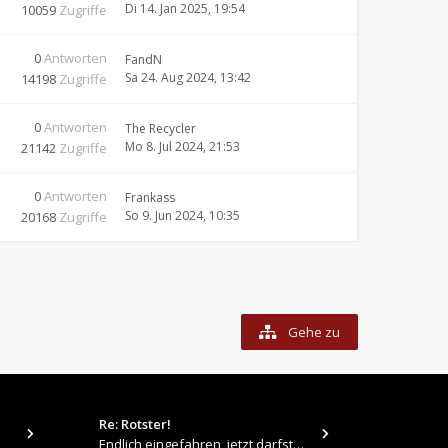
Di 14. Jan 2025, 19:54
10059
Zugriffe
0
Antworten
FandN
Sa 24. Aug 2024, 13:42
14198
Zugriffe
0
Antworten
The Recycler
Mo 8. Jul 2024, 21:53
21142
Zugriffe
0
Antworten
Frankass
So 9. Jun 2024, 10:35
20168
Zugriffe
Gehe zu
Re: Rotster!
tps://up.pi
Endlich eingefahren, jetzt darfste Vollgas geben 👍