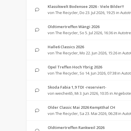
Klassikwelt Bodensee 2026 - Viele Bilder!!
von
The Recycler
,
Do 23. Jul 2026, 19:25
in
Autot
Oldtimertreffen Wängi 2026
von
The Recycler
,
So 5. Jul 2026, 16:36
in
Autotre
Halle6 Classics 2026
von
The Recycler
,
Mo 22. Jun 2026, 15:26
in
Auto
Opel Treffen Hoch Ybrig 2026
von
The Recycler
,
So 14. Jun 2026, 07:38
in
Autot
Skoda Fabia 1,9 TDI -reserviert-
von
weichei65
,
Mi 3. Jun 2026, 10:35
in
Angebote 
Older Classic Mai 2026 Kemptthal CH
von
The Recycler
,
Sa 23. Mai 2026, 06:28
in
Auto
Oldtimertreffen Rankweil 2026