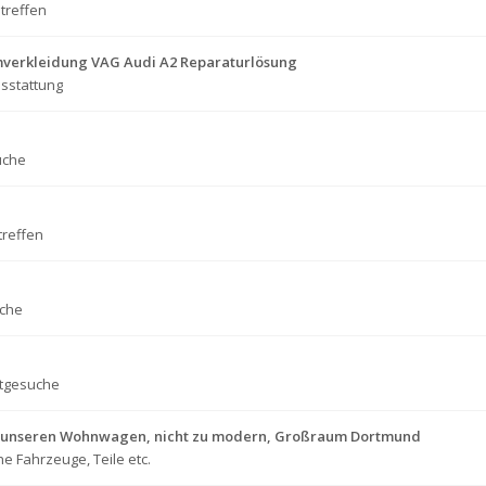
treffen
verkleidung VAG Audi A2 Reparaturlösung
sstattung
uche
treffen
che
tgesuche
für unseren Wohnwagen, nicht zu modern, Großraum Dortmund
e Fahrzeuge, Teile etc.