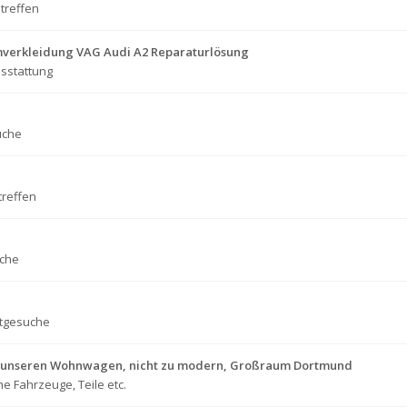
treffen
verkleidung VAG Audi A2 Reparaturlösung
sstattung
uche
treffen
che
tgesuche
für unseren Wohnwagen, nicht zu modern, Großraum Dortmund
e Fahrzeuge, Teile etc.