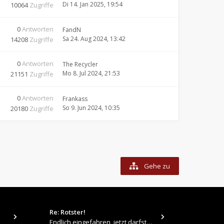
Di 14. Jan 2025, 19:54
10064
Zugriffe
0
Antworten
FandN
Sa 24. Aug 2024, 13:42
14208
Zugriffe
0
Antworten
The Recycler
Mo 8. Jul 2024, 21:53
21151
Zugriffe
0
Antworten
Frankass
So 9. Jun 2024, 10:35
20180
Zugriffe
Gehe zu
Re: Rotster!
tps://up.pi
Endlich eingefahren, jetzt darfste Vollgas geben 👍