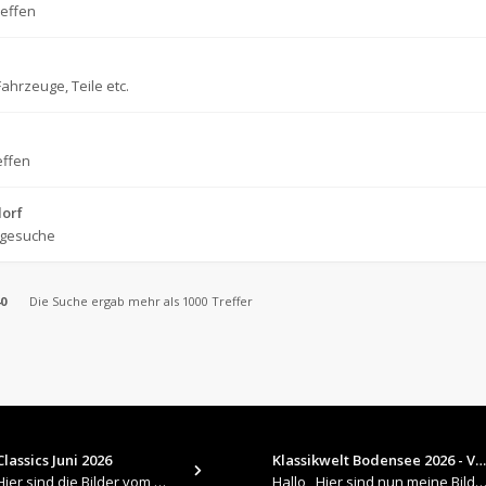
reffen
ahrzeuge, Teile etc.
effen
dorf
tgesuche
0
Die Suche ergab mehr als 1000 Treffer
lassics Juni 2026
Klassikwelt Bodensee 2026 - V…
​Hallo , Hier sind die Bilder vom Older Classics im Juni 2026 : https://up.picr.de/51155940wd.jpg https://up.pic
Hallo , Hier sind nun meine Bilder 2026er Klassikwelt Bodensee 😀 https://up.picr.de/51125547rb.jpg ht