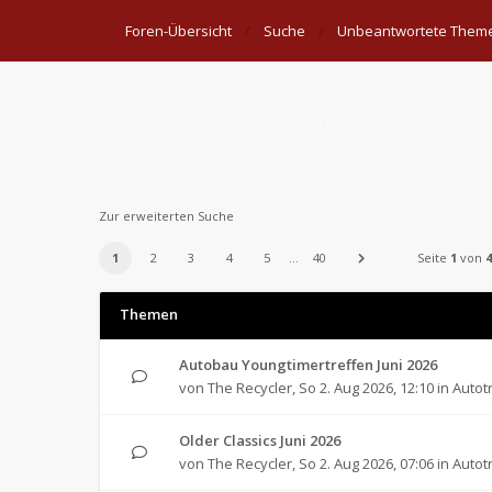
Foren-Übersicht
Suche
Unbeantwortete Them
Unbeantwortete Themen
Zur erweiterten Suche
1
2
3
4
5
…
40
Seite
1
von
4
Themen
Autobau Youngtimertreffen Juni 2026
von
The Recycler
,
So 2. Aug 2026, 12:10
in
Autot
Older Classics Juni 2026
von
The Recycler
,
So 2. Aug 2026, 07:06
in
Autot