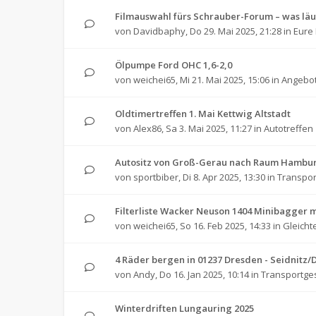
Filmauswahl fürs Schrauber-Forum – was läu
von
Davidbaphy
,
Do 29. Mai 2025, 21:28
in
Eure 
Ölpumpe Ford OHC 1,6-2,0
von
weichei65
,
Mi 21. Mai 2025, 15:06
in
Angebot
Oldtimertreffen 1. Mai Kettwig Altstadt
von
Alex86
,
Sa 3. Mai 2025, 11:27
in
Autotreffen
Autositz von Groß-Gerau nach Raum Hambu
von
sportbiber
,
Di 8. Apr 2025, 13:30
in
Transpo
Filterliste Wacker Neuson 1404 Minibagger 
von
weichei65
,
So 16. Feb 2025, 14:33
in
Gleichte
4 Räder bergen in 01237 Dresden - Seidnitz/
von
Andy
,
Do 16. Jan 2025, 10:14
in
Transportge
Winterdriften Lungauring 2025