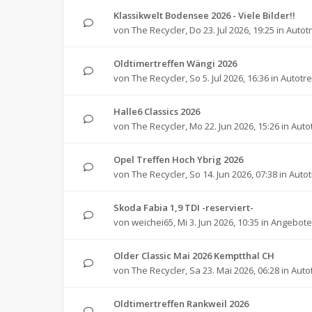
Klassikwelt Bodensee 2026 - Viele Bilder!!
von
The Recycler
,
Do 23. Jul 2026, 19:25
in
Autot
Oldtimertreffen Wängi 2026
von
The Recycler
,
So 5. Jul 2026, 16:36
in
Autotre
Halle6 Classics 2026
von
The Recycler
,
Mo 22. Jun 2026, 15:26
in
Auto
Opel Treffen Hoch Ybrig 2026
von
The Recycler
,
So 14. Jun 2026, 07:38
in
Autot
Skoda Fabia 1,9 TDI -reserviert-
von
weichei65
,
Mi 3. Jun 2026, 10:35
in
Angebote 
Older Classic Mai 2026 Kemptthal CH
von
The Recycler
,
Sa 23. Mai 2026, 06:28
in
Auto
Oldtimertreffen Rankweil 2026