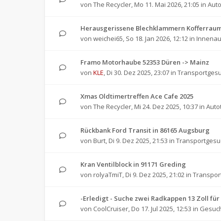
von
The Recycler
,
Mo 11. Mai 2026, 21:05
in
Auto
Herausgerissene Blechklammern Kofferraum
von
weichei65
,
So 18. Jan 2026, 12:12
in
Innenau
Framo Motorhaube 52353 Düren -> Mainz
von
KLE
,
Di 30. Dez 2025, 23:07
in
Transportges
Xmas Oldtimertreffen Ace Cafe 2025
von
The Recycler
,
Mi 24. Dez 2025, 10:37
in
Auto
Rückbank Ford Transit in 86165 Augsburg
von
Burt
,
Di 9. Dez 2025, 21:53
in
Transportgesu
Kran Ventilblock in 91171 Greding
von
rolyaTmiT
,
Di 9. Dez 2025, 21:02
in
Transpor
-Erledigt - Suche zwei Radkappen 13 Zoll 
von
CoolCruiser
,
Do 17. Jul 2025, 12:53
in
Gesuch