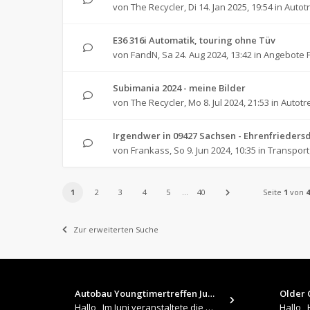
von
The Recycler
,
Di 14. Jan 2025, 19:54
in
Autot
E36 316i Automatik, touring ohne Tüv
von
FandN
,
Sa 24. Aug 2024, 13:42
in
Angebote F
Subimania 2024 - meine Bilder
von
The Recycler
,
Mo 8. Jul 2024, 21:53
in
Autotr
Irgendwer in 09427 Sachsen - Ehrenfrieders
von
Frankass
,
So 9. Jun 2024, 10:35
in
Transpor
1
2
3
4
5
…
40
Seite
1
von
4
Zur erweiterten Suche
Autobau Youngtimertreffen Jun…
Older C
Hallo , Im Juni veranstaltete die Autobau in Romanshorn auf ihrem Gelände ein kleines Youngtimertreffen : https://up.