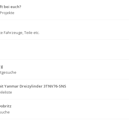
ft bei euch?
Projekte
e Fahrzeuge, Teile etc.
rg
rtgesuche
mit Yanmar Dreizylinder 3TNV76-SNS
ileliste
Dobritz
suche