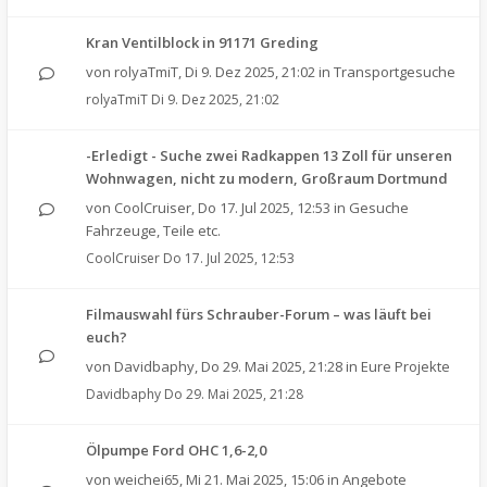
Kran Ventilblock in 91171 Greding
von
rolyaTmiT
,
Di 9. Dez 2025, 21:02
in
Transportgesuche
rolyaTmiT
Di 9. Dez 2025, 21:02
-Erledigt - Suche zwei Radkappen 13 Zoll für unseren
Wohnwagen, nicht zu modern, Großraum Dortmund
von
CoolCruiser
,
Do 17. Jul 2025, 12:53
in
Gesuche
Fahrzeuge, Teile etc.
CoolCruiser
Do 17. Jul 2025, 12:53
Filmauswahl fürs Schrauber-Forum – was läuft bei
euch?
von
Davidbaphy
,
Do 29. Mai 2025, 21:28
in
Eure Projekte
Davidbaphy
Do 29. Mai 2025, 21:28
Ölpumpe Ford OHC 1,6-2,0
von
weichei65
,
Mi 21. Mai 2025, 15:06
in
Angebote