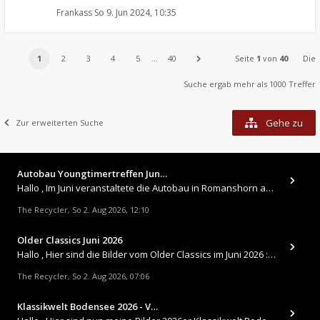
Frankass
So 9. Jun 2024, 10:35
1
2
3
4
5
…
40
Seite
1
von
40
Die
Suche ergab mehr als 1000 Treffer
Gehe zu
Zur erweiterten Suche
Autobau Youngtimertreffen Jun…
Hallo , Im Juni veranstaltete die Autobau in Romanshorn auf ihrem Gelände ein kleines Youngtimertreffen : https://up.
The Recycler
So 2. Aug 2026, 12:10
,
Older Classics Juni 2026
​Hallo , Hier sind die Bilder vom Older Classics im Juni 2026 : https://up.picr.de/51155940wd.jpg https://up.pic
The Recycler
So 2. Aug 2026, 07:06
,
Klassikwelt Bodensee 2026 - V…