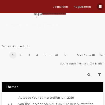
Anmelden
Registrieren
Unbeantwortete Themen
Zur erweiterten Suche
1
2
3
4
5
…
40
Seite
1
von
40
Die
Suche ergab mehr als 1000 Treffer
Themen
Autobau Youngtimertreffen Juni 2026
von
The Recycler
,
So 2. Aug 2026, 12:10
in
Autotreffen