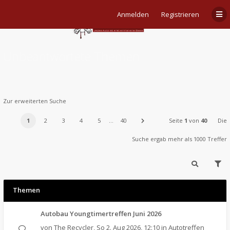
Anmelden
Registrieren
Unbeantwortete Themen
Zur erweiterten Suche
1
2
3
4
5
…
40
Seite
1
von
40
Die
Suche ergab mehr als 1000 Treffer
Themen
Autobau Youngtimertreffen Juni 2026
von
The Recycler
,
So 2. Aug 2026, 12:10
in
Autotreffen