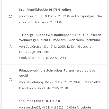
Kran Ventilblock in 91171 Greding
von
rolyaTmiT
,
Di 9. Dez 2025, 21:02
in
Transportgesuche
rolyaTmiT
Di 9. Dez 2025, 21:02
-Erledigt - Suche zwei Radkappen 13 Zoll für unseren
Wohnwagen, nicht zu modern, Großraum Dortmund
von
CoolCruiser
,
Do 17. Jul 2025, 12:53
in
Gesuche
Fahrzeuge, Teile etc.
CoolCruiser
Do 17. Jul 2025, 12:53
Filmauswahl fürs Schrauber-Forum – was läuft bei
euch?
von
Davidbaphy
,
Do 29. Mai 2025, 21:28
in
Eure Projekte
Davidbaphy
Do 29. Mai 2025, 21:28
Ölpumpe Ford OHC 1,6-2,0
von
weichei65
,
Mi 21. Mai 2025, 15:06
in
Angebote