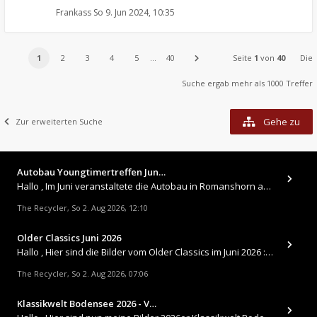
Frankass
So 9. Jun 2024, 10:35
1
2
3
4
5
…
40
Seite
1
von
40
Die
Suche ergab mehr als 1000 Treffer
Gehe zu
Zur erweiterten Suche
Autobau Youngtimertreffen Jun…
Hallo , Im Juni veranstaltete die Autobau in Romanshorn auf ihrem Gelände ein kleines Youngtimertreffen : https://up.
The Recycler
So 2. Aug 2026, 12:10
,
Older Classics Juni 2026
​Hallo , Hier sind die Bilder vom Older Classics im Juni 2026 : https://up.picr.de/51155940wd.jpg https://up.pic
The Recycler
So 2. Aug 2026, 07:06
,
Klassikwelt Bodensee 2026 - V…