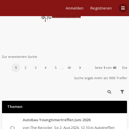
Anmelden
Registrieren
Unbeantwortete Themen
Zur erweiterten Suche
1
2
3
4
5
…
40
Seite
1
von
40
Die
Suche ergab mehr als 1000 Treffer
Themen
Autobau Youngtimertreffen Juni 2026
von
The Recycler
,
So 2. Aug 2026, 12:10
in
Autotreffen