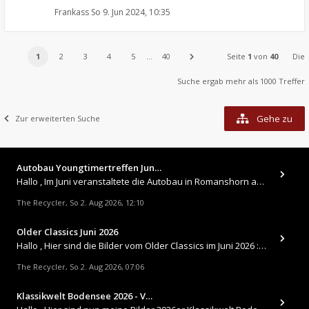
Frankass
So 9. Jun 2024, 10:35
1
2
3
4
5
…
40
Seite
1
von
40
Die
Suche ergab mehr als 1000 Treffer
Gehe zu
Zur erweiterten Suche
Autobau Youngtimertreffen Jun…
Hallo , Im Juni veranstaltete die Autobau in Romanshorn auf ihrem Gelände ein kleines Youngtimertreffen : https://up.
The Recycler
So 2. Aug 2026, 12:10
,
Older Classics Juni 2026
​Hallo , Hier sind die Bilder vom Older Classics im Juni 2026 : https://up.picr.de/51155940wd.jpg https://up.pic
The Recycler
So 2. Aug 2026, 07:06
,
Klassikwelt Bodensee 2026 - V…