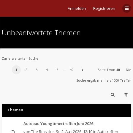
Anmelden
Registrieren
Unbeantwortete Themen
Zur erweiterten Suche
1
2
3
4
5
…
40
Seite
1
von
40
Die
Suche ergab mehr als 1000 Treffer
Themen
Autobau Youngtimertreffen Juni 2026
von
The Recycler
,
So 2. Aug 2026, 12:10
in
Autotreffen