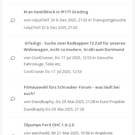
Kran Ventilblock in 91171 Greding
von
rolyaTmiT
,
Di 9. Dez 2025, 21:02
in
Transportgesuche
rolyaTmiT
Di 9. Dez 2025, 21:02
-Erledigt - Suche zwei Radkappen 13 Zoll für unseren
Wohnwagen, nicht zu modern, Großraum Dortmund
von
CoolCruiser
,
Do 17. Jul 2025, 12:53
in
Gesuche
Fahrzeuge, Teile etc.
CoolCruiser
Do 17. Jul 2025, 12:53
Filmauswahl fürs Schrauber-Forum – was läuft bei
euch?
von
Davidbaphy
,
Do 29. Mai 2025, 21:28
in
Eure Projekte
Davidbaphy
Do 29. Mai 2025, 21:28
Ölpumpe Ford OHC 1,6-2,0
von
weichei65
,
Mi 21. Mai 2025, 15:06
in
Angebote