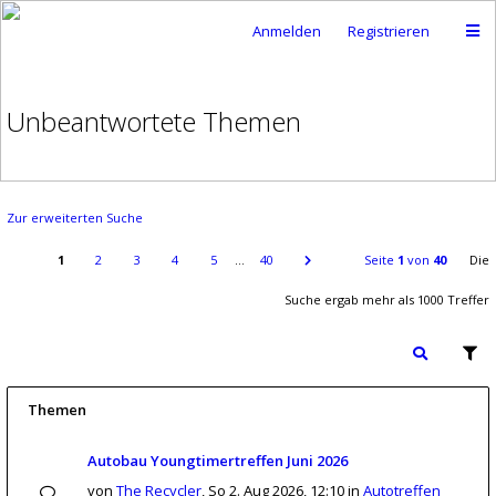
Anmelden
Registrieren
Unbeantwortete Themen
Zur erweiterten Suche
1
2
3
4
5
…
40
Seite
1
von
40
Die
Suche ergab mehr als 1000 Treffer
Themen
Autobau Youngtimertreffen Juni 2026
von
The Recycler
,
So 2. Aug 2026, 12:10
in
Autotreffen