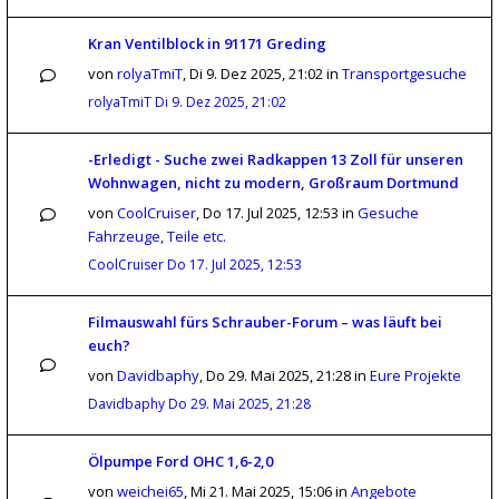
Kran Ventilblock in 91171 Greding
von
rolyaTmiT
,
Di 9. Dez 2025, 21:02
in
Transportgesuche
rolyaTmiT
Di 9. Dez 2025, 21:02
-Erledigt - Suche zwei Radkappen 13 Zoll für unseren
Wohnwagen, nicht zu modern, Großraum Dortmund
von
CoolCruiser
,
Do 17. Jul 2025, 12:53
in
Gesuche
Fahrzeuge, Teile etc.
CoolCruiser
Do 17. Jul 2025, 12:53
Filmauswahl fürs Schrauber-Forum – was läuft bei
euch?
von
Davidbaphy
,
Do 29. Mai 2025, 21:28
in
Eure Projekte
Davidbaphy
Do 29. Mai 2025, 21:28
Ölpumpe Ford OHC 1,6-2,0
von
weichei65
,
Mi 21. Mai 2025, 15:06
in
Angebote