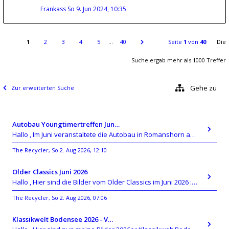
Frankass
So 9. Jun 2024, 10:35
1
2
3
4
5
…
40
Seite
1
von
40
Die
Suche ergab mehr als 1000 Treffer
Gehe zu
Zur erweiterten Suche
Autobau Youngtimertreffen Jun…
Hallo , Im Juni veranstaltete die Autobau in Romanshorn auf ihrem Gelände ein kleines Youngtimertreffen : https://up.
The Recycler
So 2. Aug 2026, 12:10
,
Older Classics Juni 2026
​Hallo , Hier sind die Bilder vom Older Classics im Juni 2026 : https://up.picr.de/51155940wd.jpg https://up.pic
The Recycler
So 2. Aug 2026, 07:06
,
Klassikwelt Bodensee 2026 - V…