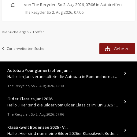
von
The Recycler
,
So 2. Aug 2026, 07:06
in
Autotreffen
The Recycler
So 2. Aug 2026, 07:06
Die Suche ergab 2 Treffer
Gehe zu
Zur erweiterten Suche
Autobau Youngtimertreffen Jun…
Hallo , Im Juni veranstaltete die Autobau in Romanshorn auf ihrem Gelände ein kleines Youngtimertreffen : https://up.
The Recycler
So 2. Aug 2026, 12:10
,
Older Classics Juni 2026
​Hallo , Hier sind die Bilder vom Older Classics im Juni 2026 : https://up.picr.de/51155940wd.jpg https://up.pic
The Recycler
So 2. Aug 2026, 07:06
,
Klassikwelt Bodensee 2026 - V…
Hallo , Hier sind nun meine Bilder 2026er Klassikwelt Bodensee 😀 https://up.picr.de/51125547rb.jpg https://up.pi