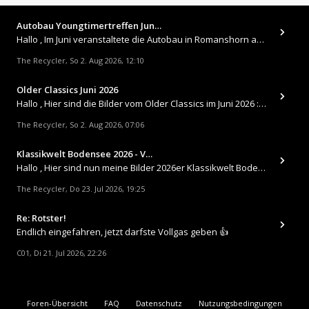
Autobau Youngtimertreffen Jun…
Hallo , Im Juni veranstaltete die Autobau in Romanshorn auf ihrem Gelände ein kleines Youngtimertreffen : https://up.
The Recycler
So 2. Aug 2026, 12:10
,
Older Classics Juni 2026
​Hallo , Hier sind die Bilder vom Older Classics im Juni 2026 : https://up.picr.de/51155940wd.jpg https://up.pic
The Recycler
So 2. Aug 2026, 07:06
,
Klassikwelt Bodensee 2026 - V…
Hallo , Hier sind nun meine Bilder 2026er Klassikwelt Bodensee 😀 https://up.picr.de/51125547rb.jpg https://up.pi
The Recycler
Do 23. Jul 2026, 19:25
,
Re: Rotster!
Endlich eingefahren, jetzt darfste Vollgas geben 👍
C01
Di 21. Jul 2026, 22:26
,
Foren-Übersicht
FAQ
Datenschutz
Nutzungsbedingungen