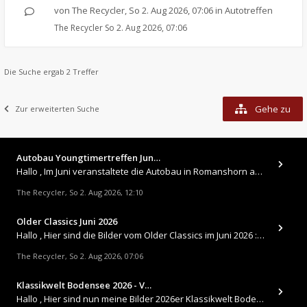
von
The Recycler
,
So 2. Aug 2026, 07:06
in
Autotreffen
The Recycler
So 2. Aug 2026, 07:06
Die Suche ergab 2 Treffer
Gehe zu
Zur erweiterten Suche
Autobau Youngtimertreffen Jun…
Hallo , Im Juni veranstaltete die Autobau in Romanshorn auf ihrem Gelände ein kleines Youngtimertreffen : https://up.
The Recycler
So 2. Aug 2026, 12:10
,
Older Classics Juni 2026
​Hallo , Hier sind die Bilder vom Older Classics im Juni 2026 : https://up.picr.de/51155940wd.jpg https://up.pic
The Recycler
So 2. Aug 2026, 07:06
,
Klassikwelt Bodensee 2026 - V…
Hallo , Hier sind nun meine Bilder 2026er Klassikwelt Bodensee 😀 https://up.picr.de/51125547rb.jpg https://up.pi