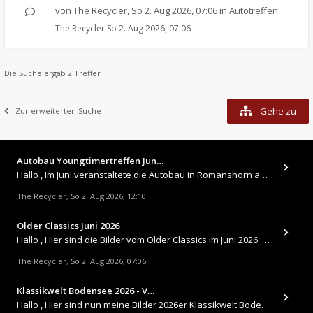
von
The Recycler
,
So 2. Aug 2026, 07:06
in
Autotreffen
The Recycler
So 2. Aug 2026, 07:06
Die Suche ergab 2 Treffer
Gehe zu
Zur erweiterten Suche
Autobau Youngtimertreffen Jun…
Hallo , Im Juni veranstaltete die Autobau in Romanshorn auf ihrem Gelände ein kleines Youngtimertreffen : https://up.
The Recycler
So 2. Aug 2026, 12:10
,
Older Classics Juni 2026
​Hallo , Hier sind die Bilder vom Older Classics im Juni 2026 : https://up.picr.de/51155940wd.jpg https://up.pic
The Recycler
So 2. Aug 2026, 07:06
,
Klassikwelt Bodensee 2026 - V…
Hallo , Hier sind nun meine Bilder 2026er Klassikwelt Bodensee 😀 https://up.picr.de/51125547rb.jpg https://up.pi