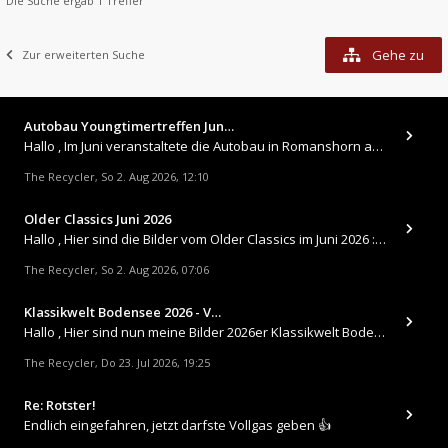
Die Suche ergab 1 Treffer
Gehe zu
Zur erweiterten Suche
Autobau Youngtimertreffen Jun…
Hallo , Im Juni veranstaltete die Autobau in Romanshorn auf ihrem Gelände ein kleines Youngtimertreffen : https://up.
The Recycler
So 2. Aug 2026, 12:10
,
Older Classics Juni 2026
​Hallo , Hier sind die Bilder vom Older Classics im Juni 2026 : https://up.picr.de/51155940wd.jpg https://up.pic
The Recycler
So 2. Aug 2026, 07:06
,
Klassikwelt Bodensee 2026 - V…
Hallo , Hier sind nun meine Bilder 2026er Klassikwelt Bodensee 😀 https://up.picr.de/51125547rb.jpg https://up.pi
The Recycler
Do 23. Jul 2026, 19:25
,
Re: Rotster!
Endlich eingefahren, jetzt darfste Vollgas geben 👍