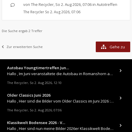
von
The Recycler
,
So 2. Aug 2026, 07:06
in
Autotreffen
The Recycler
So 2. Aug 2026, 07:06
Die Suche ergab 2 Treffer
Gehe zu
Zur erweiterten Suche
Autobau Youngtimertreffen Jun…
Hallo , Im Juni veranstaltete die Autobau in Romanshorn auf ihrem Gelände ein kleines Youngtimertreffen : https://up.
The Recycler
So 2. Aug 2026, 12:10
,
Older Classics Juni 2026
​Hallo , Hier sind die Bilder vom Older Classics im Juni 2026 : https://up.picr.de/51155940wd.jpg https://up.pic
The Recycler
So 2. Aug 2026, 07:06
,
Klassikwelt Bodensee 2026 - V…
Hallo , Hier sind nun meine Bilder 2026er Klassikwelt Bodensee 😀 https://up.picr.de/51125547rb.jpg https://up.pi