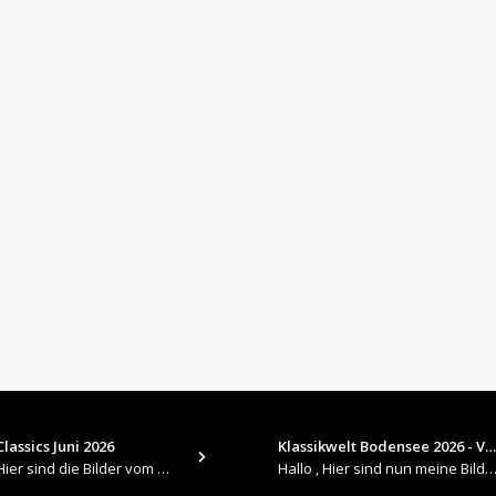
lassics Juni 2026
Klassikwelt Bodensee 2026 - V…
​Hallo , Hier sind die Bilder vom Older Classics im Juni 2026 : https://up.picr.de/51155940wd.jpg https://up.pic
Hallo , Hier sind nun meine Bilder 2026er Klassikwelt Bodensee 😀 https://up.picr.de/51125547rb.jpg ht