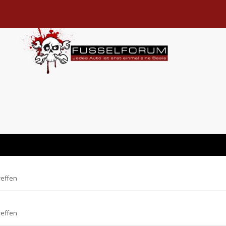
reffen
reffen