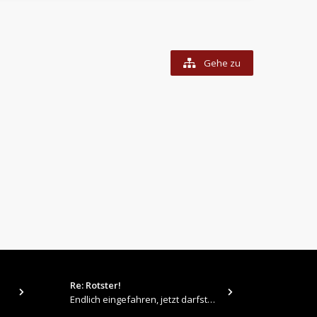
Gehe zu
Re: Rotster!
tps://up.pi
Endlich eingefahren, jetzt darfste Vollgas geben 👍