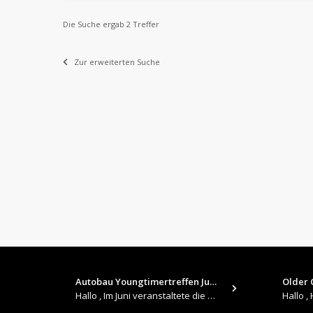
Die Suche ergab 2 Treffer
Zur erweiterten Suche
Autobau Youngtimertreffen Jun…
Older C
Hallo , Im Juni veranstaltete die Autobau in Romanshorn auf ihrem Gelände ein kleines Youngtimertreffen : https://up.