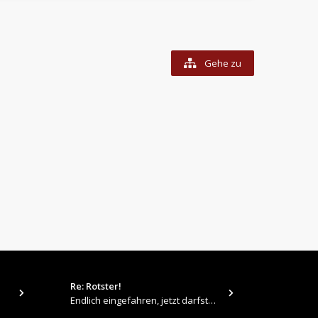
Gehe zu
Re: Rotster!
tps://up.pi
Endlich eingefahren, jetzt darfste Vollgas geben 👍