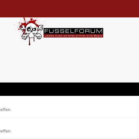
reffen
reffen