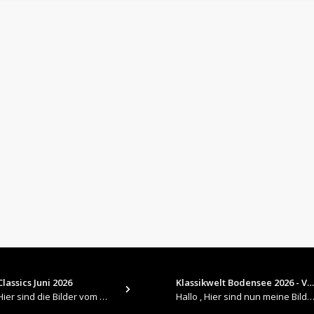
lassics Juni 2026
Klassikwelt Bodensee 2026 - V…
​Hallo , Hier sind die Bilder vom Older Classics im Juni 2026 : https://up.picr.de/51155940wd.jpg https://up.pic
Hallo , Hier sind nun meine Bilder 2026er Klassikwelt Bodensee 😀 https://up.picr.de/51125547rb.jpg ht