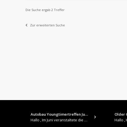
Die Suche ergab 2 Treffer
Zur erweiterten Suche
Autobau Youngtimertreffen Jun…
Older C
Hallo , Im Juni veranstaltete die Autobau in Romanshorn auf ihrem Gelände ein kleines Youngtimertreffen : https://up.