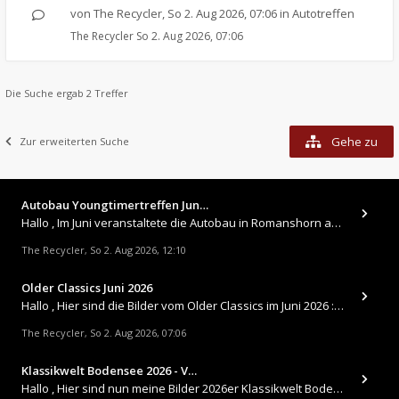
von
The Recycler
,
So 2. Aug 2026, 07:06
in
Autotreffen
The Recycler
So 2. Aug 2026, 07:06
Die Suche ergab 2 Treffer
Gehe zu
Zur erweiterten Suche
Autobau Youngtimertreffen Jun…
Hallo , Im Juni veranstaltete die Autobau in Romanshorn auf ihrem Gelände ein kleines Youngtimertreffen : https://up.
The Recycler
So 2. Aug 2026, 12:10
,
Older Classics Juni 2026
​Hallo , Hier sind die Bilder vom Older Classics im Juni 2026 : https://up.picr.de/51155940wd.jpg https://up.pic
The Recycler
So 2. Aug 2026, 07:06
,
Klassikwelt Bodensee 2026 - V…
Hallo , Hier sind nun meine Bilder 2026er Klassikwelt Bodensee 😀 https://up.picr.de/51125547rb.jpg https://up.pi