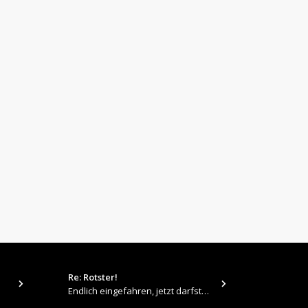
Re: Rotster!
tps://up.pi
Endlich eingefahren, jetzt darfste Vollgas geben 👍