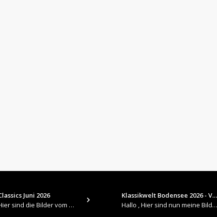
lassics Juni 2026
Klassikwelt Bodensee 2026 - V…
​Hallo , Hier sind die Bilder vom Older Classics im Juni 2026 : https://up.picr.de/51155940wd.jpg https://up.pic
Hallo , Hier sind nun meine Bilder 2026er Klassikwelt Bodensee 😀 https://up.picr.de/51125547rb.jpg ht