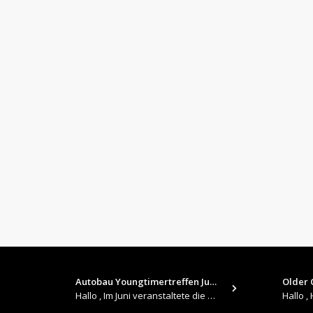
Autobau Youngtimertreffen Jun…
Older C
Hallo , Im Juni veranstaltete die Autobau in Romanshorn auf ihrem Gelände ein kleines Youngtimertreffen : https://up.