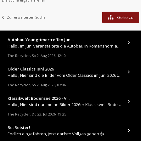
Die Suche ergab 1 Treffer
Gehe zu
Zur erweiterten Suche
Autobau Youngtimertreffen Jun…
Hallo , Im Juni veranstaltete die Autobau in Romanshorn auf ihrem Gelände ein kleines Youngtimertreffen : https://up.
The Recycler
So 2. Aug 2026, 12:10
,
Older Classics Juni 2026
​Hallo , Hier sind die Bilder vom Older Classics im Juni 2026 : https://up.picr.de/51155940wd.jpg https://up.pic
The Recycler
So 2. Aug 2026, 07:06
,
Klassikwelt Bodensee 2026 - V…
Hallo , Hier sind nun meine Bilder 2026er Klassikwelt Bodensee 😀 https://up.picr.de/51125547rb.jpg https://up.pi
The Recycler
Do 23. Jul 2026, 19:25
,
Re: Rotster!
Endlich eingefahren, jetzt darfste Vollgas geben 👍