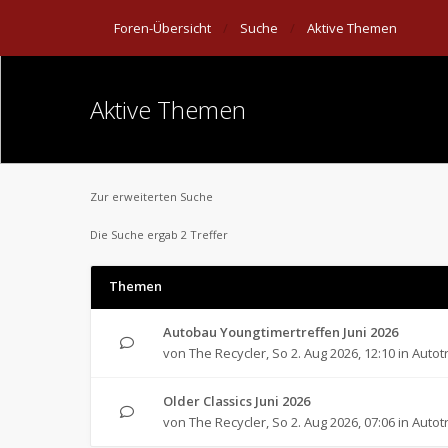
Foren-Übersicht
Suche
Aktive Themen
Aktive Themen
Zur erweiterten Suche
Die Suche ergab 2 Treffer
Themen
Autobau Youngtimertreffen Juni 2026
von
The Recycler
,
So 2. Aug 2026, 12:10
in
Autot
Older Classics Juni 2026
von
The Recycler
,
So 2. Aug 2026, 07:06
in
Autot