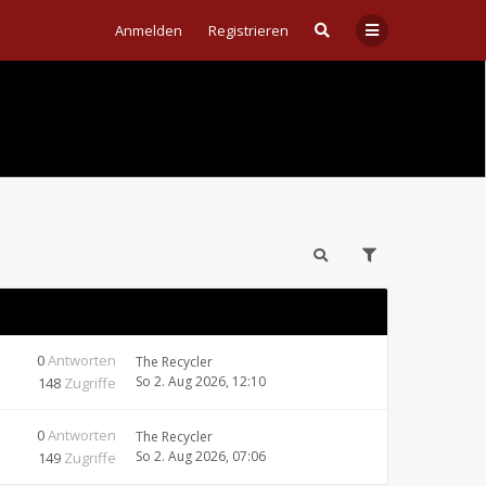
Anmelden
Registrieren
0
Antworten
The Recycler
So 2. Aug 2026, 12:10
148
Zugriffe
0
Antworten
The Recycler
So 2. Aug 2026, 07:06
149
Zugriffe