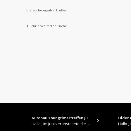
Die Suche ergab 2 Treffer
Zur erweiterten Suche
Autobau Youngtimertreffen Jun…
Older C
Hallo , Im Juni veranstaltete die Autobau in Romanshorn auf ihrem Gelände ein kleines Youngtimertreffen : https://up.