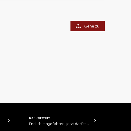
Gehe zu
Re: Rotster!
tps://up.pi
Endlich eingefahren, jetzt darfste Vollgas geben 👍