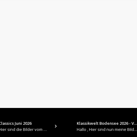
lassics Juni 2026
Klassikwelt Bodensee 2026 - V…
​Hallo , Hier sind die Bilder vom Older Classics im Juni 2026 : https://up.picr.de/51155940wd.jpg https://up.pic
Hallo , Hier sind nun meine Bilder 2026er Klassikwelt Bodensee 😀 https://up.picr.de/51125547rb.jpg ht