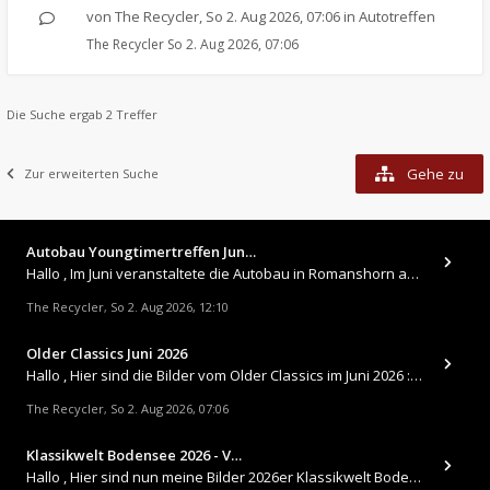
von
The Recycler
,
So 2. Aug 2026, 07:06
in
Autotreffen
The Recycler
So 2. Aug 2026, 07:06
Die Suche ergab 2 Treffer
Gehe zu
Zur erweiterten Suche
Autobau Youngtimertreffen Jun…
Hallo , Im Juni veranstaltete die Autobau in Romanshorn auf ihrem Gelände ein kleines Youngtimertreffen : https://up.
The Recycler
So 2. Aug 2026, 12:10
,
Older Classics Juni 2026
​Hallo , Hier sind die Bilder vom Older Classics im Juni 2026 : https://up.picr.de/51155940wd.jpg https://up.pic
The Recycler
So 2. Aug 2026, 07:06
,
Klassikwelt Bodensee 2026 - V…
Hallo , Hier sind nun meine Bilder 2026er Klassikwelt Bodensee 😀 https://up.picr.de/51125547rb.jpg https://up.pi