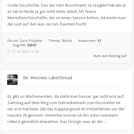
Coole Geschichte. Das der Herr Buschmann so reagiert hat wie er
es tat ist heute ja gar nicht mehr üblich. Ich feiere
Menschen/Geschäfte, die so einen Service liefern, da merkt man
die Lust auf das was sie tun. Daumen hoch!
Forum:
Eure Projekte
Thema:
Starlet
Antworten:
12
Zugriffe:
59347
Fr 17. Jul 2026, 12:54
Rufe den Beitrag auf
Re: Weicheis Laberthread
Es gibt so Wochenenden, da steht man besser gar nicht erst auf.
Samstag auf dem Weg vom Getränkemarkt zum Discounter ist
mir erst mal beim 240 das Kupplungsseil im Vorbeifahren vor der
Haustür (!!) gerissen. Immerhin konnte ich ihn dann rückwärts
rollend gemütlich einparken. Das Einzige, was an der ...