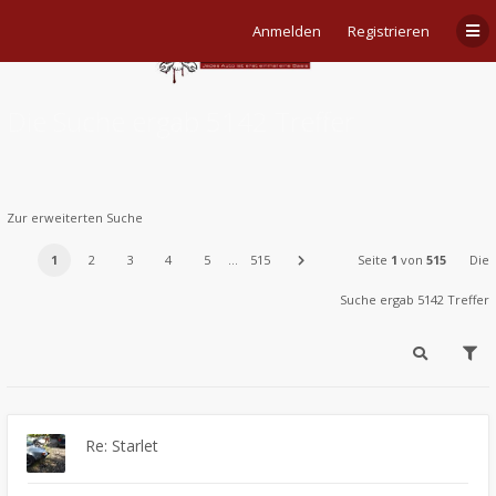
Anmelden
Registrieren
Die Suche ergab 5142 Treffer
Zur erweiterten Suche
1
2
3
4
5
…
515
Seite
1
von
515
Die
Suche ergab 5142 Treffer
Re: Starlet