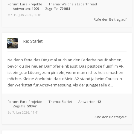
Forum:
Eure Projekte
Thema:
Weicheis Laberthread
Antworten:
1009
Zugriffe:
791081
Mo 15. Jun 2026, 10:01
Rufe den Beitrag auf
Re: Starlet
Na dann fette das Ding mal auch an den Federbeinaufnahmen,
bevor du die neuen Dämpfer einbaust. Das pastöse fluidfilm AR
ist ein gute Lösung zum pinseln, wenn man nichts heiss machen
möchte. Kleine Anekdote dazu: Mein A2 stand ja beim Cousin in
der Werkstatt für Achsvermessung. Als der Junggeselle d...
Forum:
Eure Projekte
Thema:
Starlet
Antworten:
12
Zugriffe:
59347
So 7. Jun 2026, 11:41
Rufe den Beitrag auf