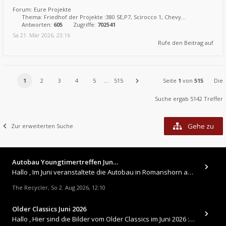
Forum:
Eure Projekte
Thema:
Friedhof der Projekte :380 SE,P7, Scirocco 1, Chevy...
Antworten:
605
Zugriffe:
702541
Sa 21. Mär 2026, 23:16
Rufe den Beitrag auf
1
2
3
4
5
…
515
Seite
1
von
515
Die
Suche ergab 5142 Treffer
Gehe zu
Zur erweiterten Suche
Autobau Youngtimertreffen Jun…
Hallo , Im Juni veranstaltete die Autobau in Romanshorn auf ihrem Gelände ein kleines Youngtimertreffen : https://up.
The Recycler
So 2. Aug 2026, 12:10
,
Older Classics Juni 2026
​Hallo , Hier sind die Bilder vom Older Classics im Juni 2026 : https://up.picr.de/51155940wd.jpg https://up.pic