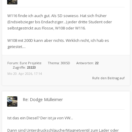
W116 finde ich auch gut. Als SD sowieso. Hat sich früher
(Endsiebzieger bis Endachziger...) jeder dritte Student oder
selbstgestrickt aus Flosse, W108 oder W116.
W108 mit 200D kann aber nichts. Wirklich nicht, ich hab es
getestet....
Forum:
Eure Projekte
Thema:
300SD
Antworten:
22
Zugriffe:
23223
Mo 20. Apr 2026, 17:14
Rufe den Beitrag auf
Re: Dodge Mülleimer
Ist das ein Diesel? Der ist ja von VW...
Dann sind Unterdruckschläuche/Magnetventil zum Lader oder