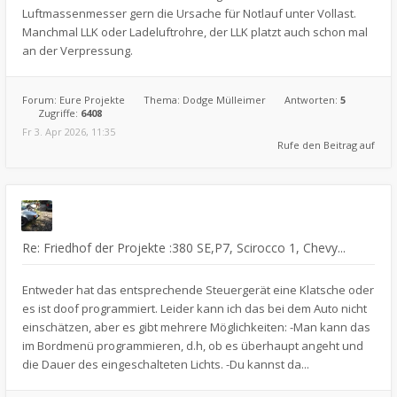
Luftmassenmesser gern die Ursache für Notlauf unter Vollast.
Manchmal LLK oder Ladeluftrohre, der LLK platzt auch schon mal
an der Verpressung.
Forum:
Eure Projekte
Thema:
Dodge Mülleimer
Antworten:
5
Zugriffe:
6408
Fr 3. Apr 2026, 11:35
Rufe den Beitrag auf
Re: Friedhof der Projekte :380 SE,P7, Scirocco 1, Chevy...
Entweder hat das entsprechende Steuergerät eine Klatsche oder
es ist doof programmiert. Leider kann ich das bei dem Auto nicht
einschätzen, aber es gibt mehrere Möglichkeiten: -Man kann das
im Bordmenü programmieren, d.h, ob es überhaupt angeht und
die Dauer des eingeschalteten Lichts. -Du kannst da...