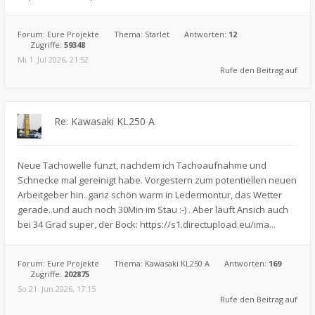
Forum:
Eure Projekte
Thema:
Starlet
Antworten:
12
Zugriffe:
59348
Mi 1. Jul 2026, 21:52
Rufe den Beitrag auf
Re: Kawasaki KL250 A
Neue Tachowelle funzt, nachdem ich Tachoaufnahme und
Schnecke mal gereinigt habe. Vorgestern zum potentiellen neuen
Arbeitgeber hin..ganz schön warm in Ledermontur, das Wetter
gerade..und auch noch 30Min im Stau :-) . Aber läuft Ansich auch
bei 34 Grad super, der Bock: https://s1.directupload.eu/ima...
Forum:
Eure Projekte
Thema:
Kawasaki KL250 A
Antworten:
169
Zugriffe:
202875
So 21. Jun 2026, 17:15
Rufe den Beitrag auf