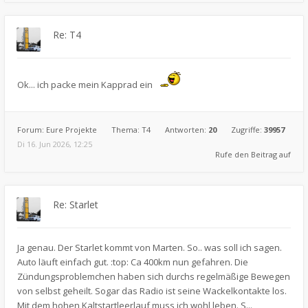
Re: T4
Ok... ich packe mein Kapprad ein
Forum:
Eure Projekte
Thema:
T4
Antworten:
20
Zugriffe:
39957
Di 16. Jun 2026, 12:25
Rufe den Beitrag auf
Re: Starlet
Ja genau. Der Starlet kommt von Marten. So.. was soll ich sagen.
Auto läuft einfach gut. :top: Ca 400km nun gefahren. Die
Zündungsproblemchen haben sich durchs regelmäßige Bewegen
von selbst geheilt. Sogar das Radio ist seine Wackelkontakte los.
Mit dem hohen Kaltstartleerlauf muss ich wohl leben. S...