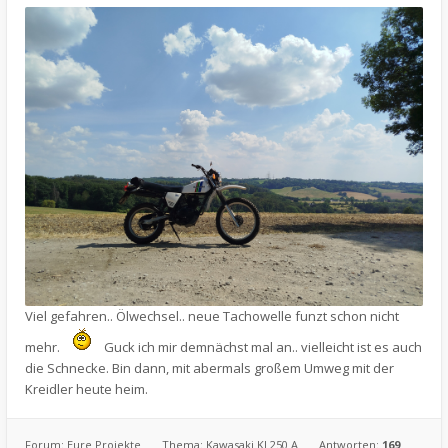
Viel gefahren.. Ölwechsel.. neue Tachowelle funzt schon nicht
mehr.
Guck ich mir demnächst mal an.. vielleicht ist es auch
die Schnecke. Bin dann, mit abermals großem Umweg mit der
Kreidler heute heim.
Forum:
Eure Projekte
Thema:
Kawasaki KL250 A
Antworten:
169