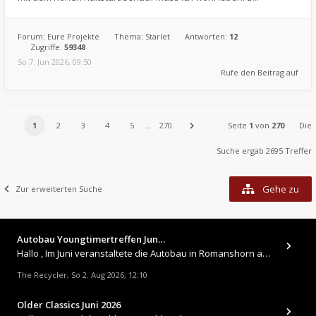
Forum:
Eure Projekte
Thema:
Starlet
Antworten:
12
Zugriffe:
59348
So 7. Jun 2026, 09:50
Rufe den Beitrag auf
1
2
3
4
5
…
270
Seite
1
von
270
Die
Suche ergab 2695 Treffer
Gehe zu
Zur erweiterten Suche
Autobau Youngtimertreffen Jun…
Hallo , Im Juni veranstaltete die Autobau in Romanshorn auf ihrem Gelände ein kleines Youngtimertreffen : https://up.
The Recycler
So 2. Aug 2026, 12:10
,
Older Classics Juni 2026