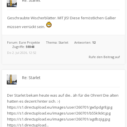
Re: Starlet
Geschraubte Wischerblätter. MIT JIS! Diese fernöstlichen Gallier
müssen verrückt sein.
Forum:
Eure Projekte
Thema:
Starlet
Antworten:
12
Zugriffe:
59348
Do 2. Jul 2026, 12:52
Rufe den Beitrag auf
Re: Starlet
Der Starlet bekam heute was auf die.. äh für die Ohren! Die alten
hatten es dezent hinter sich. :-)
https://s1.directupload.eu/images/user/260701/gw5pdgr8.jpg
https://s1.directupload.eu/images/user/260701/b55k9ckt.jpg
https://s1.directupload.eu/images/user/260701/agdbzjig.jpg
https://s1.directupload...