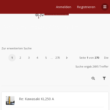
Anmelden
Registrieren
Die Suche ergab 2695 Treffer
Zur erweiterten Suche
1
2
3
4
5
…
270
Seite
1
von
270
Die
Suche ergab 2695 Treffer
Re: Kawasaki KL250 A