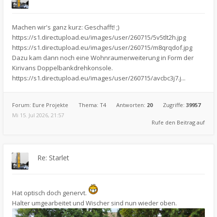
Machen wir's ganz kurz: Geschafft! ;)
https://s1.directupload.eu/images/user/260715/5v5tlt2h.jpg
https://s1.directupload.eu/images/user/260715/m8qrqdof.jpg
Dazu kam dann noch eine Wohnraumerweiterung in Form der
Kirivans Doppelbankdrehkonsole.
https://s1.directupload.eu/images/user/260715/avcbc3j7.j...
Forum:
Eure Projekte
Thema:
T4
Antworten:
20
Zugriffe:
39957
Mi 15. Jul 2026, 21:57
Rufe den Beitrag auf
Re: Starlet
Hat optisch doch genervt.
Halter umgearbeitet und Wischer sind nun wieder oben.