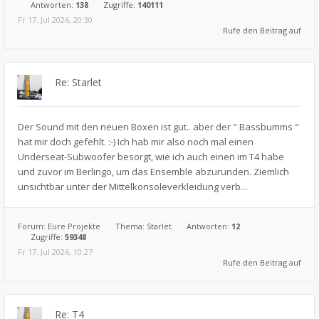
Antworten:
138
Zugriffe:
140111
Fr 17. Jul 2026, 20:30
Rufe den Beitrag auf
Re: Starlet
Der Sound mit den neuen Boxen ist gut.. aber der " Bassbumms "
hat mir doch gefehlt. :-) Ich hab mir also noch mal einen
Underseat-Subwoofer besorgt, wie ich auch einen im T4 habe
und zuvor im Berlingo, um das Ensemble abzurunden. Ziemlich
unsichtbar unter der Mittelkonsoleverkleidung verb...
Forum:
Eure Projekte
Thema:
Starlet
Antworten:
12
Zugriffe:
59348
Fr 17. Jul 2026, 10:27
Rufe den Beitrag auf
Re: T4